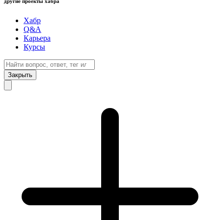
другие проекты хабра
Хабр
Q&A
Карьера
Курсы
Закрыть