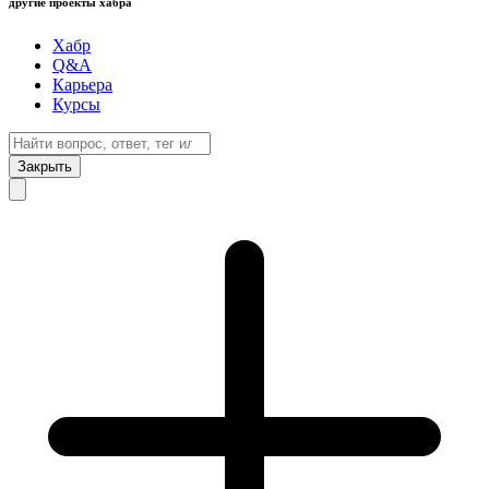
другие проекты хабра
Хабр
Q&A
Карьера
Курсы
Закрыть