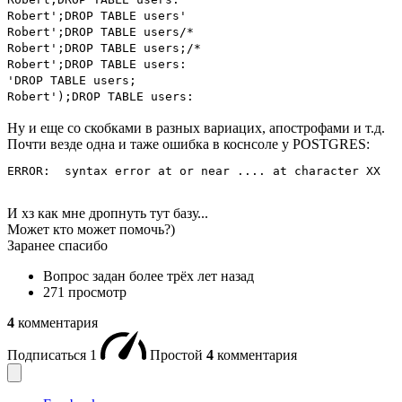
Robert';DROP TABLE users'
Robert';DROP TABLE users/*
Robert';DROP TABLE users;/*
Robert';DROP TABLE users:
'DROP TABLE users;
Robert');DROP TABLE users:
Ну и еще со скобками в разных вариацих, апострофами и т.д.
Почти везде одна и таже ошибка в коснсоле у POSTGRES:
ERROR:  syntax error at or near .... at character XX
И хз как мне дропнуть тут базу...
Может кто может помочь?)
Заранее спасибо
Вопрос задан
более трёх лет назад
271 просмотр
4
комментария
Подписаться
1
Простой
4
комментария