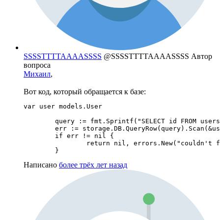
SSSSTTTTAAAASSSS
@SSSSTTTTAAAASSSS
Автор
вопроса
Михаил
,
Вот код, который обращается к базе:
var user models.User

	query := fmt.Sprintf("SELECT id FROM users WHERE username='%s'", username)

	err := storage.DB.QueryRow(query).Scan(&user.Id)                           

	if err != nil {

		return nil, errors.New("couldn't find user in database")

	}
Написано
более трёх лет назад