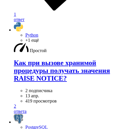
1
ответ
Python
+1 ещё
Простой
Как при вызове хранимой
процедуры получать значения
RAISE NOTICE?
2 подписчика
13 апр.
419 просмотров
2
ответа
PostgreSQL