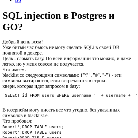
Go
SQL injection в Postgres и
GO?
Добрый день всем!
Уже битый час бьюсь не могу сделать SQLi в своей DB
поднятой в докере.
Цель - сломать базу. По всей информации это можно, и даже
легко, но у меня совсем не получается.
Что имеем:
blacklist со следующими символами: {"\"", "#", "-"} - эти
символы вытираются, если встречаются в строке.
квери, которая идет запросом в базу:
`SELECT id FROM users WHERE username='` + username + `'
В юзернейм могу писать все что угодно, без указанных
символов в blacklist-e.
Что пробовал:
Robert';DROP TABLE users;
Robert';DROP TABLE users
Robert;DROP TABLE users: