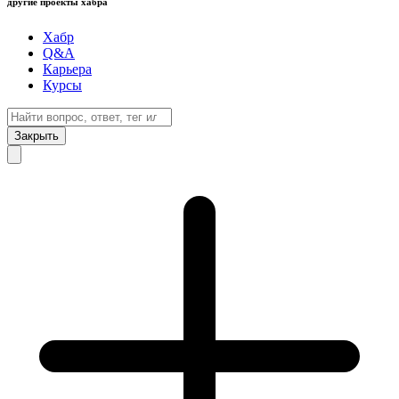
другие проекты хабра
Хабр
Q&A
Карьера
Курсы
Закрыть