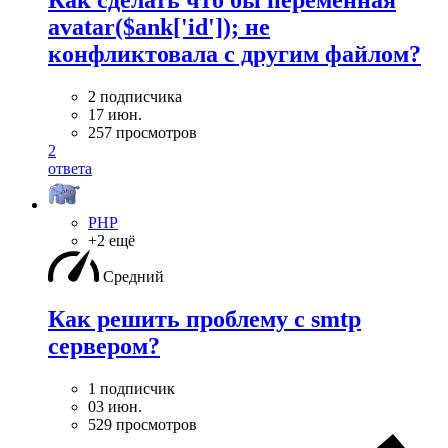
Как сделать что бы переменная
avatar($ank['id']); не
конфликтовала с другим файлом?
2 подписчика
17 июн.
257 просмотров
2
ответа
PHP
+2 ещё
Средний
Как решить проблему с smtp
сервером?
1 подписчик
03 июн.
529 просмотров