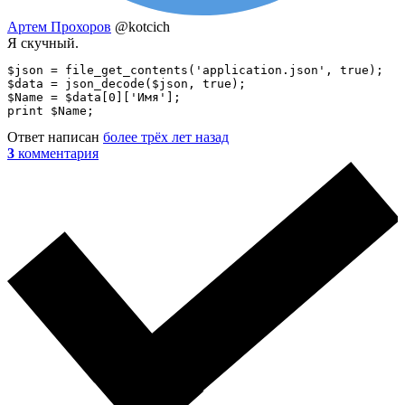
Артем Прохоров
@kotcich
Я скучный.
$json = file_get_contents('application.json', true);

$data = json_decode($json, true);

$Name = $data[0]['Имя'];

print $Name;
Ответ написан
более трёх лет назад
3
комментария