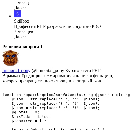
1 месяц
Далее
Skillbox
Профессия PHP-разработчик с нуля до PRO
7 месяцев
Далее
Решения вопроса
1
Immortal_pony
@Immortal_pony
Куратор тега PHP
В рамках бредопрограммирования я написал функцию,
которая превращает твою строку в валидный json
function repairUnqotedJsonValues(string $json) : string
    $json = str_replace(": ", ":", $json);

    $json = str_replace("{ ", "{", $json);

    $json = str_replace(" }", "}", $json);

    $quotes = 0;

    $fixMode = false;

    $repaired = [];

    foreach (mb_str_split($json) as $char) {
