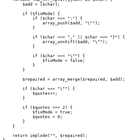
        $add = [$char];

        if ($fixMode) {

            if ($char === ":") {

                array_push($add, "\"");

            }

            if ($char === "," || $char === "}") {

                array_unshift($add, "\"");

            }

            if ($char === "\"") {

                $fixMode = false;

            }

        }

        $repaired = array_merge($repaired, $add);

        if ($char === "\"") {

            $quotes++;

        }

        if ($quotes === 2) {

            $fixMode = true;

            $quotes = 0;

        }

    }

    return implode("", $repaired);
