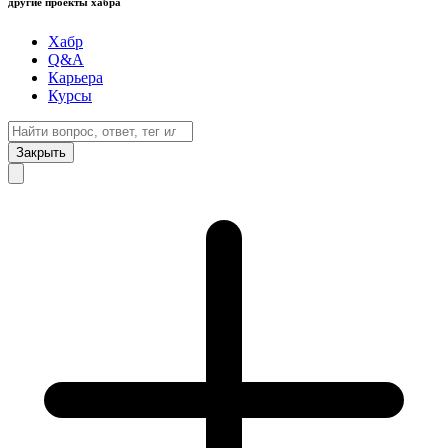
другие проекты хабра
Хабр
Q&A
Карьера
Курсы
Закрыть