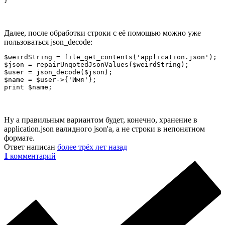
}
Далее, после обработки строки с её помощью можно уже
пользоваться json_decode:
$weirdString = file_get_contents('application.json');

$json = repairUnqotedJsonValues($weirdString);

$user = json_decode($json);

$name = $user->{'Имя'};

print $name;
Ну а правильным вариантом будет, конечно, хранение в
application.json валидного json'а, а не строки в непонятном
формате.
Ответ написан
более трёх лет назад
1
комментарий