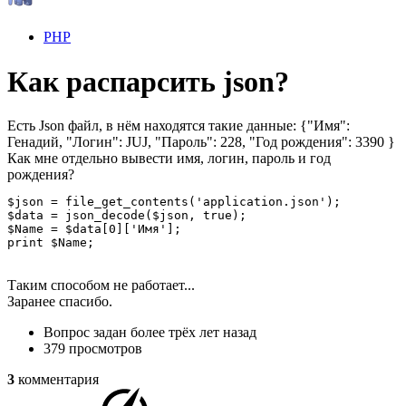
PHP
Как распарсить json?
Есть Json файл, в нём находятся такие данные: {"Имя":
Генадий, "Логин": JUJ, "Пароль": 228, "Год рождения": 3390 }
Как мне отдельно вывести имя, логин, пароль и год
рождения?
$json = file_get_contents('application.json');

$data = json_decode($json, true);

$Name = $data[0]['Имя'];

print $Name;
Таким способом не работает...
Заранее спасибо.
Вопрос задан
более трёх лет назад
379 просмотров
3
комментария