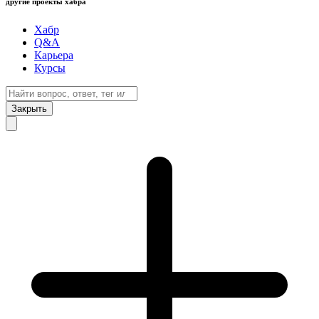
другие проекты хабра
Хабр
Q&A
Карьера
Курсы
Закрыть