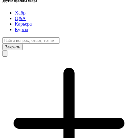
другие проекты хабра
Хабр
Q&A
Карьера
Курсы
Закрыть