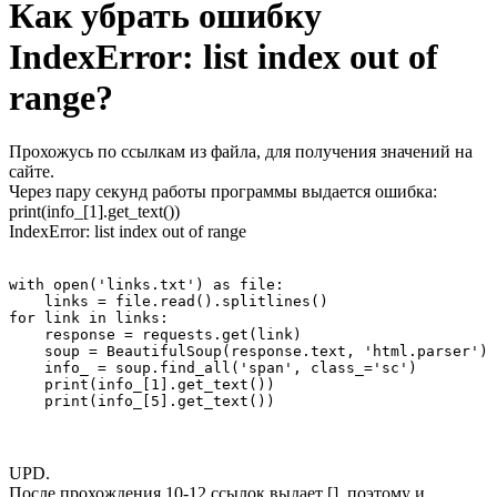
Как убрать ошибку
IndexError: list index out of
range?
Прохожусь по ссылкам из файла, для получения значений на
сайте.
Через пару секунд работы программы выдается ошибка:
print(info_[1].get_text())
IndexError: list index out of range
with open('links.txt') as file:

    links = file.read().splitlines()

for link in links:

    response = requests.get(link)

    soup = BeautifulSoup(response.text, 'html.parser')

    info_ = soup.find_all('span', class_='sc')

    print(info_[1].get_text())

    print(info_[5].get_text())
UPD.
После прохождения 10-12 ссылок выдает [], поэтому и