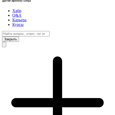
другие проекты хабра
Хабр
Q&A
Карьера
Курсы
Закрыть