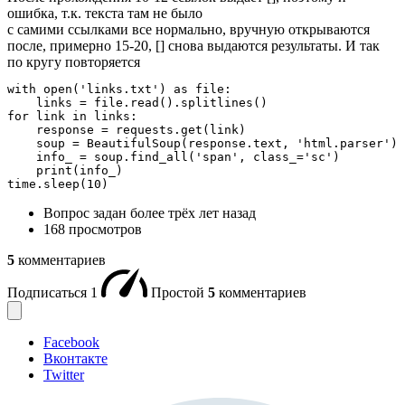
ошибка, т.к. текста там не было
с самими ссылками все нормально, вручную открываются
после, примерно 15-20, [] снова выдаются результаты. И так
по кругу повторяется
with open('links.txt') as file:

    links = file.read().splitlines()

for link in links:

    response = requests.get(link)

    soup = BeautifulSoup(response.text, 'html.parser')

    info_ = soup.find_all('span', class_='sc')

    print(info_)

time.sleep(10)
Вопрос задан
более трёх лет назад
168 просмотров
5
комментариев
Подписаться
1
Простой
5
комментариев
Facebook
Вконтакте
Twitter