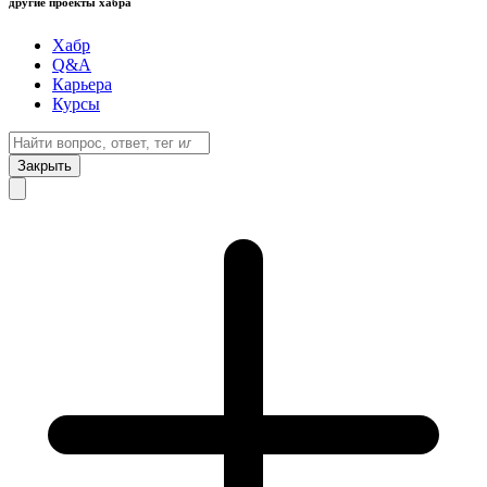
другие проекты хабра
Хабр
Q&A
Карьера
Курсы
Закрыть