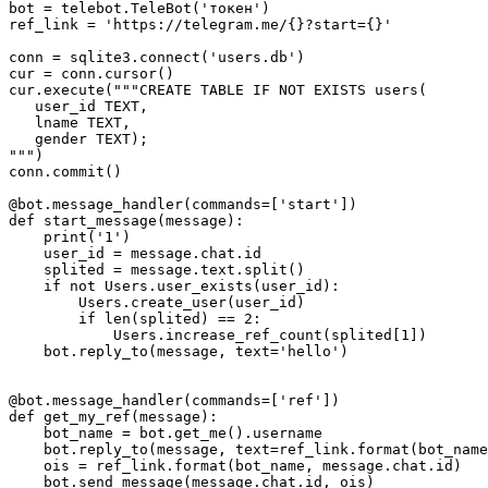
bot = telebot.TeleBot('токен')

ref_link = 'https://telegram.me/{}?start={}'

conn = sqlite3.connect('users.db')

cur = conn.cursor()

cur.execute("""CREATE TABLE IF NOT EXISTS users(

   user_id TEXT,

   lname TEXT,

   gender TEXT);

""")

conn.commit()

@bot.message_handler(commands=['start'])

def start_message(message):

    print('1')

    user_id = message.chat.id

    splited = message.text.split()

    if not Users.user_exists(user_id):

        Users.create_user(user_id)

        if len(splited) == 2:

            Users.increase_ref_count(splited[1])

    bot.reply_to(message, text='hello')

@bot.message_handler(commands=['ref'])

def get_my_ref(message):

    bot_name = bot.get_me().username

    bot.reply_to(message, text=ref_link.format(bot_name
    ois = ref_link.format(bot_name, message.chat.id)

    bot.send_message(message.chat.id, ois)
