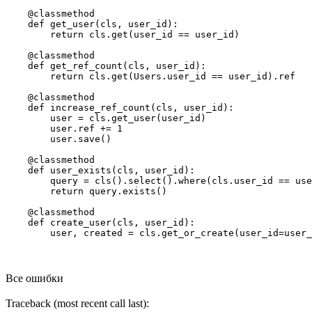
    @classmethod

    def get_user(cls, user_id):

        return cls.get(user_id == user_id)

    @classmethod

    def get_ref_count(cls, user_id):

        return cls.get(Users.user_id == user_id).ref

    @classmethod

    def increase_ref_count(cls, user_id):

        user = cls.get_user(user_id)

        user.ref += 1

        user.save()

    @classmethod

    def user_exists(cls, user_id):

        query = cls().select().where(cls.user_id == use
        return query.exists()

    @classmethod

    def create_user(cls, user_id):

        user, created = cls.get_or_create(user_id=user_
Все ошибки
Traceback (most recent call last):