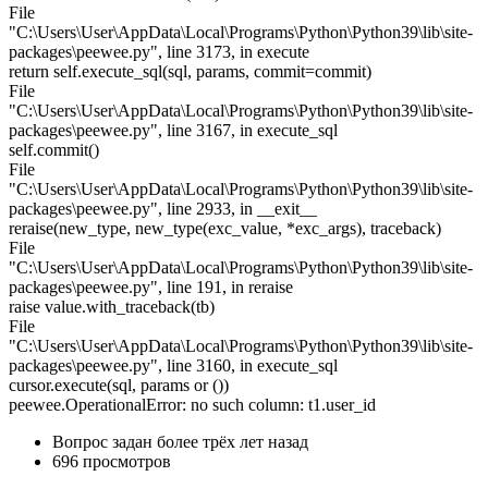
File
"C:\Users\User\AppData\Local\Programs\Python\Python39\lib\site-
packages\peewee.py", line 3173, in execute
return self.execute_sql(sql, params, commit=commit)
File
"C:\Users\User\AppData\Local\Programs\Python\Python39\lib\site-
packages\peewee.py", line 3167, in execute_sql
self.commit()
File
"C:\Users\User\AppData\Local\Programs\Python\Python39\lib\site-
packages\peewee.py", line 2933, in __exit__
reraise(new_type, new_type(exc_value, *exc_args), traceback)
File
"C:\Users\User\AppData\Local\Programs\Python\Python39\lib\site-
packages\peewee.py", line 191, in reraise
raise value.with_traceback(tb)
File
"C:\Users\User\AppData\Local\Programs\Python\Python39\lib\site-
packages\peewee.py", line 3160, in execute_sql
cursor.execute(sql, params or ())
peewee.OperationalError: no such column: t1.user_id
Вопрос задан
более трёх лет назад
696 просмотров