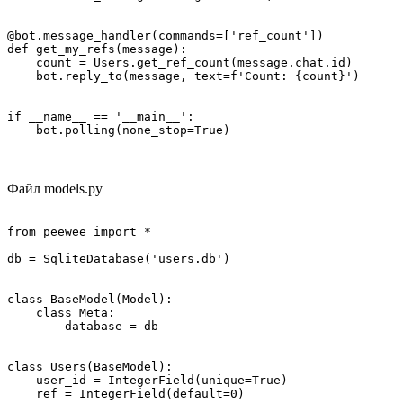
@bot.message_handler(commands=['ref_count'])

def get_my_refs(message):

    count = Users.get_ref_count(message.chat.id)

    bot.reply_to(message, text=f'Count: {count}')

if __name__ == '__main__':

    bot.polling(none_stop=True)
Файл models.py
from peewee import *

db = SqliteDatabase('users.db')

class BaseModel(Model):

    class Meta:

        database = db

class Users(BaseModel):

    user_id = IntegerField(unique=True)

    ref = IntegerField(default=0)
