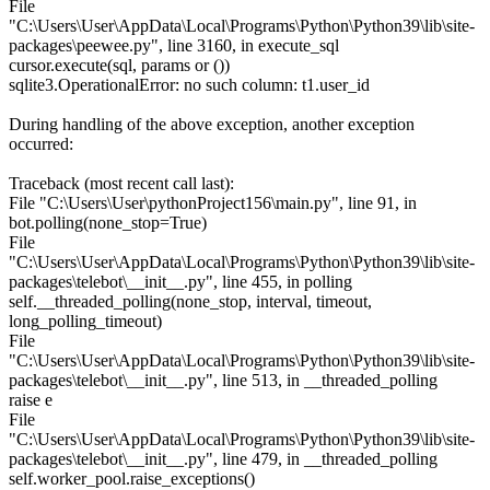
File
"C:\Users\User\AppData\Local\Programs\Python\Python39\lib\site-
packages\peewee.py", line 3160, in execute_sql
cursor.execute(sql, params or ())
sqlite3.OperationalError: no such column: t1.user_id
During handling of the above exception, another exception
occurred:
Traceback (most recent call last):
File "C:\Users\User\pythonProject156\main.py", line 91, in
bot.polling(none_stop=True)
File
"C:\Users\User\AppData\Local\Programs\Python\Python39\lib\site-
packages\telebot\__init__.py", line 455, in polling
self.__threaded_polling(none_stop, interval, timeout,
long_polling_timeout)
File
"C:\Users\User\AppData\Local\Programs\Python\Python39\lib\site-
packages\telebot\__init__.py", line 513, in __threaded_polling
raise e
File
"C:\Users\User\AppData\Local\Programs\Python\Python39\lib\site-
packages\telebot\__init__.py", line 479, in __threaded_polling
self.worker_pool.raise_exceptions()