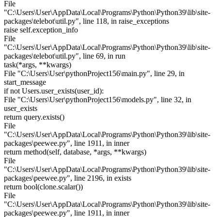
File
"C:\Users\User\AppData\Local\Programs\Python\Python39\lib\site-
packages\telebot\util.py", line 118, in raise_exceptions
raise self.exception_info
File
"C:\Users\User\AppData\Local\Programs\Python\Python39\lib\site-
packages\telebot\util.py", line 69, in run
task(*args, **kwargs)
File "C:\Users\User\pythonProject156\main.py", line 29, in
start_message
if not Users.user_exists(user_id):
File "C:\Users\User\pythonProject156\models.py", line 32, in
user_exists
return query.exists()
File
"C:\Users\User\AppData\Local\Programs\Python\Python39\lib\site-
packages\peewee.py", line 1911, in inner
return method(self, database, *args, **kwargs)
File
"C:\Users\User\AppData\Local\Programs\Python\Python39\lib\site-
packages\peewee.py", line 2196, in exists
return bool(clone.scalar())
File
"C:\Users\User\AppData\Local\Programs\Python\Python39\lib\site-
packages\peewee.py", line 1911, in inner