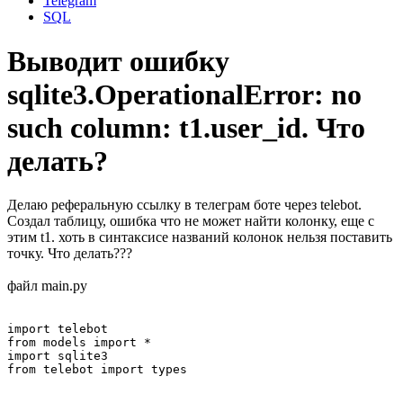
Telegram
SQL
Выводит ошибку
sqlite3.OperationalError: no
such column: t1.user_id. Что
делать?
Делаю реферальную ссылку в телеграм боте через telebot.
Создал таблицу, ошибка что не может найти колонку, еще с
этим t1. хоть в синтаксисе названий колонок нельзя поставить
точку. Что делать???
файл main.py
import telebot

from models import *

import sqlite3

from telebot import types
