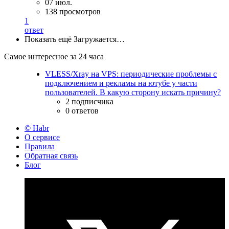
07 июл.
138 просмотров
1
ответ
Показать ещё
Загружается…
Самое интересное за 24 часа
VLESS/Xray на VPS: периодические проблемы с
подключением и рекламы на ютубе у части
пользователей. В какую сторону искать причину?
2 подписчика
0 ответов
© Habr
О сервисе
Правила
Обратная связь
Блог