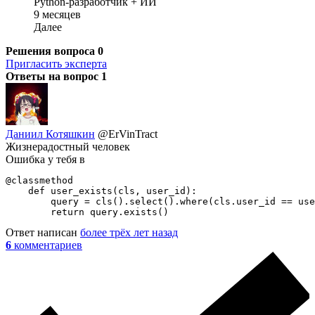
Python-разработчик + ИИ
9 месяцев
Далее
Решения вопроса
0
Пригласить эксперта
Ответы на вопрос
1
Даниил Котяшкин
@ErVinTract
Жизнерадостный человек
Ошибка у тебя в
@classmethod

    def user_exists(cls, user_id):

        query = cls().select().where(cls.user_id == use
        return query.exists()
Ответ написан
более трёх лет назад
6
комментариев