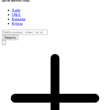
другие проекты хабра
Хабр
Q&A
Карьера
Курсы
Закрыть