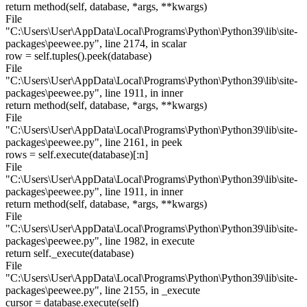
return method(self, database, *args, **kwargs)
File
"C:\Users\User\AppData\Local\Programs\Python\Python39\lib\site-
packages\peewee.py", line 2174, in scalar
row = self.tuples().peek(database)
File
"C:\Users\User\AppData\Local\Programs\Python\Python39\lib\site-
packages\peewee.py", line 1911, in inner
return method(self, database, *args, **kwargs)
File
"C:\Users\User\AppData\Local\Programs\Python\Python39\lib\site-
packages\peewee.py", line 2161, in peek
rows = self.execute(database)[:n]
File
"C:\Users\User\AppData\Local\Programs\Python\Python39\lib\site-
packages\peewee.py", line 1911, in inner
return method(self, database, *args, **kwargs)
File
"C:\Users\User\AppData\Local\Programs\Python\Python39\lib\site-
packages\peewee.py", line 1982, in execute
return self._execute(database)
File
"C:\Users\User\AppData\Local\Programs\Python\Python39\lib\site-
packages\peewee.py", line 2155, in _execute
cursor = database.execute(self)