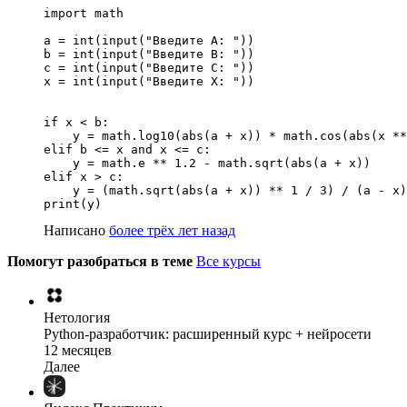
import math

a = int(input("Введите A: "))

b = int(input("Введите B: "))

c = int(input("Введите C: "))

x = int(input("Введите X: "))

if x < b:

    y = math.log10(abs(a + x)) * math.cos(abs(x **
elif b <= x and x <= c:

    y = math.e ** 1.2 - math.sqrt(abs(a + x))

elif x > c:

    y = (math.sqrt(abs(a + x)) ** 1 / 3) / (a - x)

print(y)
Написано
более трёх лет назад
Помогут разобраться в теме
Все курсы
Нетология
Python-разработчик: расширенный курс + нейросети
12 месяцев
Далее