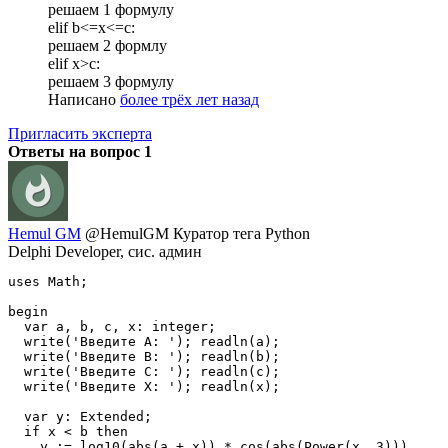
решаем 1 формулу
elif b<=x<=c:
решаем 2 формлу
elif x>c:
решаем 3 формулу
Написано
более трёх лет назад
Пригласить эксперта
Ответы на вопрос
1
Hemul GM
@HemulGM
Куратор тега Python
Delphi Developer, сис. админ
uses Math;

begin

  var a, b, c, x: integer;

  write('Введите A: '); readln(a);

  write('Введите B: '); readln(b);

  write('Введите C: '); readln(c);

  write('Введите X: '); readln(x);

  var y: Extended;

  if x < b then

    y := log10(abs(a + x)) * cos(abs(Power(x, 3)))
