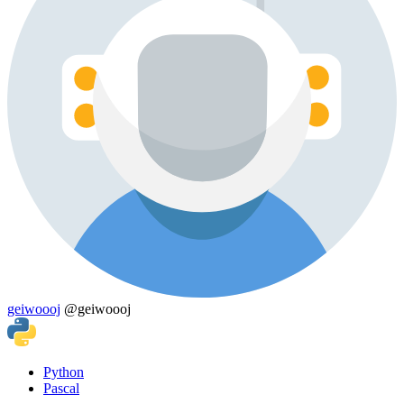
geiwoooj
@geiwoooj
Python
Pascal