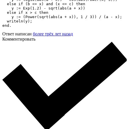
  else if (b <= x) and (x <= c) then

    y := Exp(1.2) - sqrt(abs(a + x))

  else if x > c then

    y := (Power(sqrt(abs(a + x)), 1 / 3)) / (a - x);

  writeln(y);

end.
Ответ написан
более трёх лет назад
Комментировать