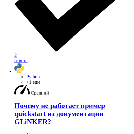
2
ответа
Python
+1 ещё
Средний
Почему не работает пример
quickstart из документации
GLiNKER?