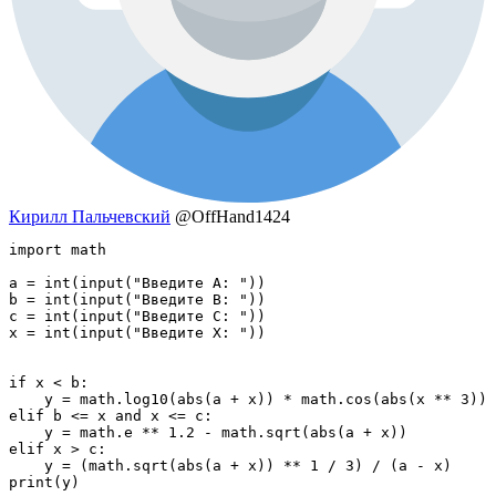
Кирилл Пальчевский
@OffHand1424
import math

a = int(input("Введите A: "))

b = int(input("Введите B: "))

c = int(input("Введите C: "))

x = int(input("Введите X: "))

if x < b:

    y = math.log10(abs(a + x)) * math.cos(abs(x ** 3))

elif b <= x and x <= c:

    y = math.e ** 1.2 - math.sqrt(abs(a + x))

elif x > c:

    y = (math.sqrt(abs(a + x)) ** 1 / 3) / (a - x)

print(y)