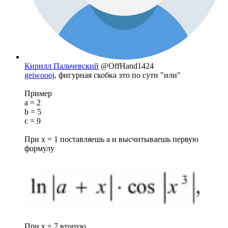
Кирилл Пальчевский
@OffHand1424
geiwoooj
, фигурная скобка это по сути "или"
Пример
a = 2
b = 5
c = 9
При x = 1 поставляешь а и высчитываешь первую
формулу
При x = 7 вторую