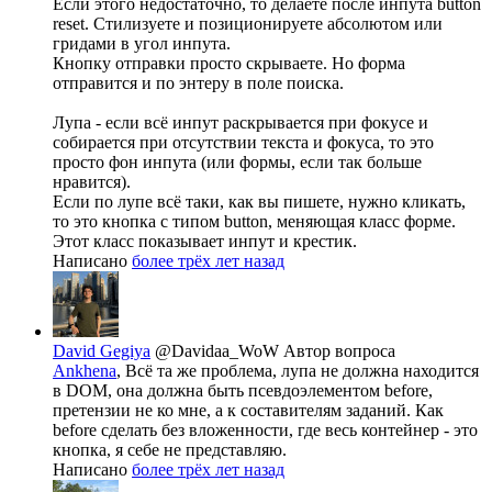
Если этого недостаточно, то делаете после инпута button
reset. Стилизуете и позиционируете абсолютом или
гридами в угол инпута.
Кнопку отправки просто скрываете. Но форма
отправится и по энтеру в поле поиска.
Лупа - если всё инпут раскрывается при фокусе и
собирается при отсутствии текста и фокуса, то это
просто фон инпута (или формы, если так больше
нравится).
Если по лупе всё таки, как вы пишете, нужно кликать,
то это кнопка с типом button, меняющая класс форме.
Этот класс показывает инпут и крестик.
Написано
более трёх лет назад
David Gegiya
@Davidaa_WoW
Автор вопроса
Ankhena
, Всё та же проблема, лупа не должна находится
в DOM, она должна быть псевдоэлементом before,
претензии не ко мне, а к составителям заданий. Как
before сделать без вложенности, где весь контейнер - это
кнопка, я себе не представляю.
Написано
более трёх лет назад