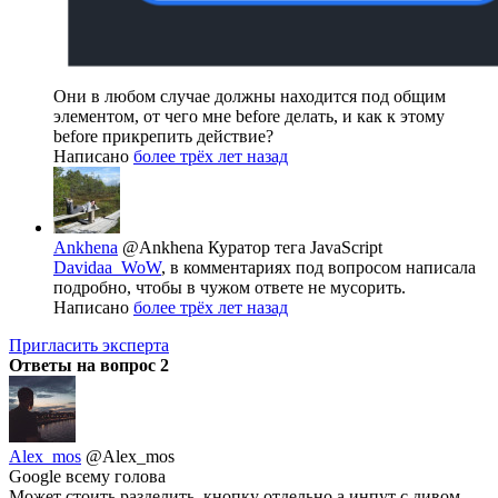
Они в любом случае должны находится под общим
элементом, от чего мне before делать, и как к этому
before прикрепить действие?
Написано
более трёх лет назад
Ankhena
@Ankhena
Куратор тега JavaScript
Davidaa_WoW
, в комментариях под вопросом написала
подробно, чтобы в чужом ответе не мусорить.
Написано
более трёх лет назад
Пригласить эксперта
Ответы на вопрос
2
Alex_mos
@Alex_mos
Google всему голова
Может стоить разделить, кнопку отдельно а инпут с дивом