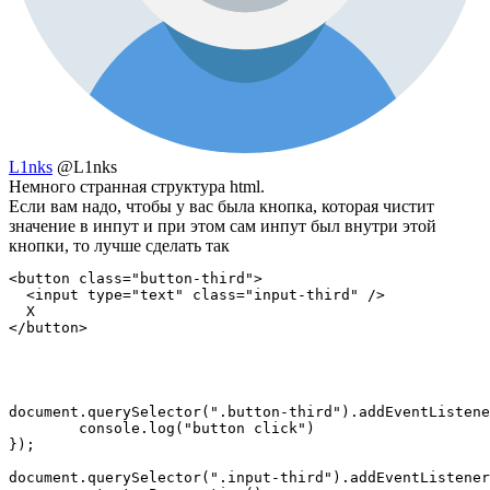
L1nks
@L1nks
Немного странная структура html.
Если вам надо, чтобы у вас была кнопка, которая чистит
значение в инпут и при этом сам инпут был внутри этой
кнопки, то лучше сделать так
<button class="button-third">

  <input type="text" class="input-third" />

  X

</button>
document.querySelector(".button-third").addEventListene
	console.log("button click")

});

document.querySelector(".input-third").addEventListener