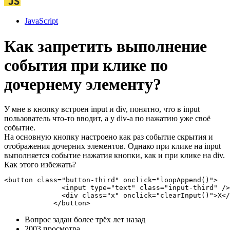
JavaScript
Как запретить выполнение
события при клике по
дочернему элементу?
У мне в кнопку встроен input и div, понятно, что в input
пользователь что-то вводит, а у div-а по нажатию уже своё
событие.
На основную кнопку настроено как раз событие скрытия и
отображения дочерних элементов. Однако при клике на input
выполняется событие нажатия кнопки, как и при клике на div.
Как этого избежать?
<button class="button-third" onclick="loopAppend()">

              <input type="text" class="input-third" />

              <div class="x" onclick="clearInput()">X</
            </button>
Вопрос задан
более трёх лет назад
2003 просмотра