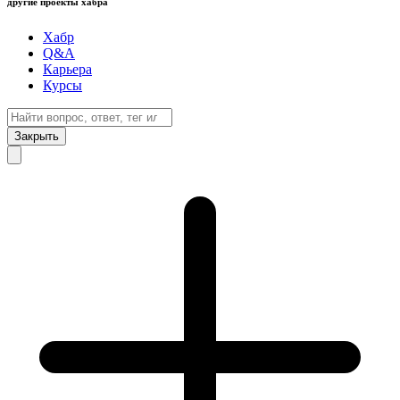
другие проекты хабра
Хабр
Q&A
Карьера
Курсы
Закрыть