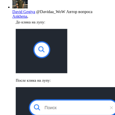
David Gegiya
@Davidaa_WoW
Автор вопроса
Ankhena
,