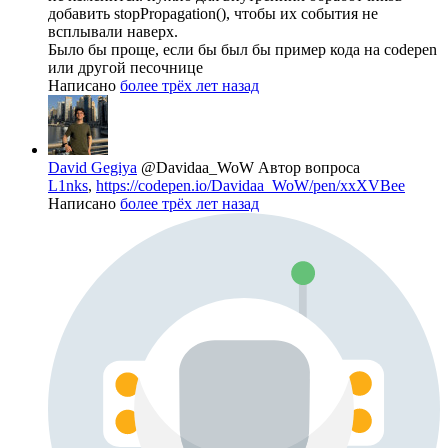
добавить stopPropagation(), чтобы их события не
всплывали наверх.
Было бы проще, если бы был бы пример кода на codepen
или другой песочнице
Написано
более трёх лет назад
David Gegiya
@Davidaa_WoW
Автор вопроса
L1nks
,
https://codepen.io/Davidaa_WoW/pen/xxXVBee
Написано
более трёх лет назад