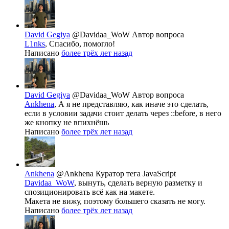
David Gegiya
@Davidaa_WoW
Автор вопроса
L1nks
, Спасибо, помогло!
Написано
более трёх лет назад
David Gegiya
@Davidaa_WoW
Автор вопроса
Ankhena
, А я не представляю, как иначе это сделать,
если в условии задачи стоит делать через ::before, в него
же кнопку не впихнёшь
Написано
более трёх лет назад
Ankhena
@Ankhena
Куратор тега JavaScript
Davidaa_WoW
, вынуть, сделать верную разметку и
спозиционировать всё как на макете.
Макета не вижу, поэтому большего сказать не могу.
Написано
более трёх лет назад