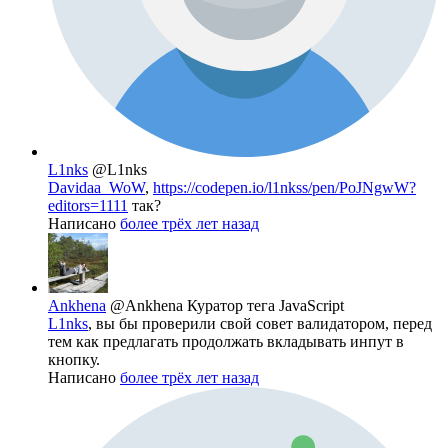
L1nks
@L1nks
Davidaa_WoW
,
https://codepen.io/l1nkss/pen/PoJNgwW?
editors=1111
так?
Написано
более трёх лет назад
Ankhena
@Ankhena
Куратор тега JavaScript
L1nks
, вы бы проверили свой совет валидатором, перед
тем как предлагать продолжать вкладывать инпут в
кнопку.
Написано
более трёх лет назад