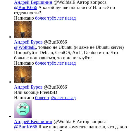
Андрей Вершинин
@WolfdalE
Автор вопроса
@BuriK666
А какой лучше поставить? Или всё по
отдельности?
Написано
более трёх лет назад
Андрей Буров
@BuriK666
@WolfdalE
, только не Ubuntu (и даже не Ubuntu-server)
Попробуйте Debian, CentOS, Arch, Gentoo и т.п. Что
больше понравиться, то и используйте.
Написано
более трёх лет назад
Андрей Буров
@BuriK666
Или вообще FreeBSD
Написано
более трёх лет назад
Андрей Вершинин
@WolfdalE
Автор вопроса
@BuriK666
Я же в первом комменте написал, что давно