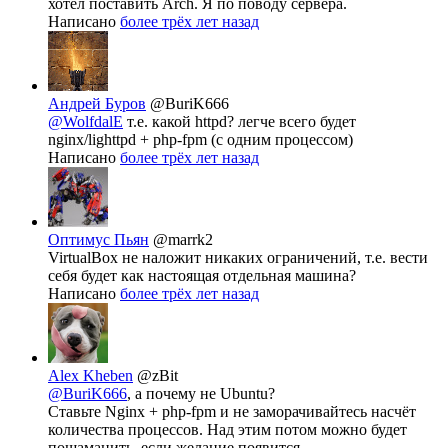
хотел поставить Arch. Я по поводу сервера.
Написано
более трёх лет назад
Андрей Буров
@BuriK666
@WolfdalE
т.е. какой httpd? легче всего будет
nginx/lighttpd + php-fpm (с одним процессом)
Написано
более трёх лет назад
Оптимус Пьян
@marrk2
VirtualBox не наложит никаких ограничений, т.е. вести
себя будет как настоящая отдельная машина?
Написано
более трёх лет назад
Alex Kheben
@zBit
@BuriK666
, а почему не Ubuntu?
Ставьте Nginx + php-fpm и не заморачивайтесь насчёт
количества процессов. Над этим потом можно будет
пошаманить, если желание появится.