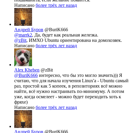
Написано
более трёх лет назад
Андрей Буров
@BuriK666
@marrk2
, Да, будет как реальная железка.
@zBit
, ИМХО Ubuntu ориентирована на домохозяек.
Написано
более трёх лет назад
Alex Kheben
@zBit
@BuriK666
интересно, что бы это могло значить))) Я
считаю, что для начала изучения Linux'а - Ubuntu самый
раз, простой как 5 копеек, в репозиториях всё можно
найти, всё нужно настраивать по-минимуму. А потом
уже, когда осмелеет - можно будет переходить хоть к
фряхе)
Написано
более трёх лет назад
Андрей Буров
@BuriK666