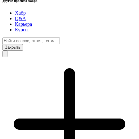
другие проекты хабра
Хабр
Q&A
Карьера
Курсы
Закрыть