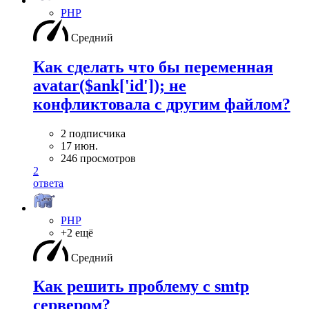
PHP
Средний
Как сделать что бы переменная
avatar($ank['id']); не
конфликтовала с другим файлом?
2 подписчика
17 июн.
246 просмотров
2
ответа
PHP
+2 ещё
Средний
Как решить проблему с smtp
сервером?