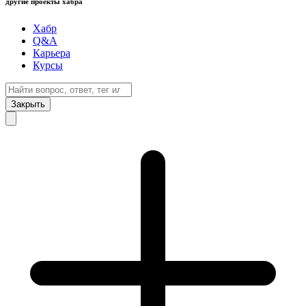
другие проекты хабра
Хабр
Q&A
Карьера
Курсы
Закрыть