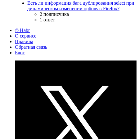
Есть ли информация бага дублирования select при
динамическом изменении options в Firefox?
2 подписчика
1 ответ
© Habr
О сервисе
Правила
Обратная связь
Блог