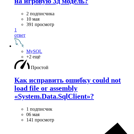
на игровую 3д модель?
2 подписчика
10 мая
391 просмотр
1
ответ
MySQL
+2 ещё
Простой
Как исправить ошибку could not
load file or assembly
«System.Data.SqlClient»?
1 подписчик
06 мая
141 просмотр