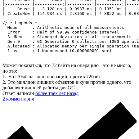
|---------- |-----------:|----------:|----------:|-----
|     Reuse |   3.128 ns | 0.0987 ns | 0.1351 ns |     
| CreateNew | 114.934 ns | 2.3160 ns | 4.8852 ns | 0.03
// * Legends *

  Mean      : Arithmetic mean of all measurements

  Error     : Half of 99.9% confidence interval

  StdDev    : Standard deviation of all measurements

  Gen 0     : GC Generation 0 collects per 1000 operati
  Allocated : Allocated memory per single operation (ma
  1 ns      : 1 Nanosecond (0.000000001 sec)
Может показаться, что 72 байта на операцию - это не много,
но это:
1. Это 70мб на 1млн операций, против 72байт
2. Это миллион лишних объектов в куче против одного, что
добавляет лишней работы для GC
Ответ написан
более трёх лет назад
2
комментария