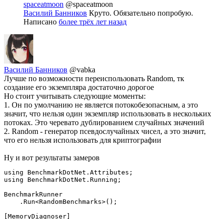
spaceatmoon
@spaceatmoon
Василий Банников
Круто. Обязательно попробую.
Написано
более трёх лет назад
Василий Банников
@vabka
Лучше по возможности переиспользовать Random, тк
создание его экземпляра достаточно дорогое
Но стоит учитывать следующие моменты:
1. Он по умолчанию не является потокобезопасным, а это
значит, что нельзя один экземпляр использовать в нескольких
потоках. Это черевато дублированием случайных значений
2. Random - генератор псевдослучайных чисел, а это значит,
что его нельзя использовать для криптографии
Ну и вот результаты замеров
using BenchmarkDotNet.Attributes;

using BenchmarkDotNet.Running;

BenchmarkRunner

    .Run<RandomBenchmarks>();

[MemoryDiagnoser]
