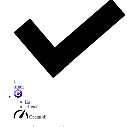
1
ответ
C#
+1 ещё
Средний