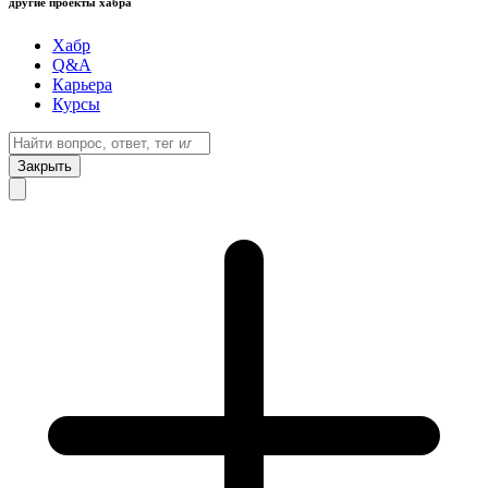
другие проекты хабра
Хабр
Q&A
Карьера
Курсы
Закрыть