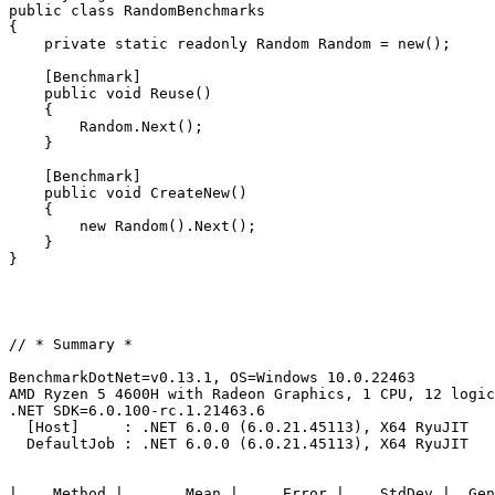
public class RandomBenchmarks

{

    private static readonly Random Random = new();

    [Benchmark]

    public void Reuse()

    {

        Random.Next();

    }

    [Benchmark]

    public void CreateNew()

    {

        new Random().Next();

    }

}
// * Summary *

BenchmarkDotNet=v0.13.1, OS=Windows 10.0.22463

AMD Ryzen 5 4600H with Radeon Graphics, 1 CPU, 12 logic
.NET SDK=6.0.100-rc.1.21463.6

  [Host]     : .NET 6.0.0 (6.0.21.45113), X64 RyuJIT

  DefaultJob : .NET 6.0.0 (6.0.21.45113), X64 RyuJIT

|    Method |       Mean |     Error |    StdDev |  Gen