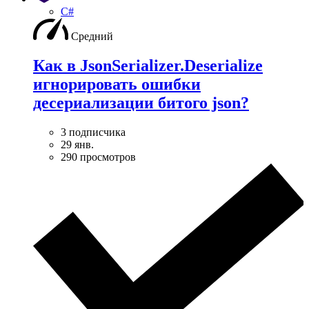
C#
Средний
Как в JsonSerializer.Deserialize
игнорировать ошибки
десериализации битого json?
3 подписчика
29 янв.
290 просмотров