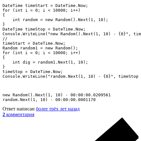
DateTime timeStart = DateTime.Now;

for (int i = 0; i < 10000; i++)

{

    int random = new Random().Next(1, 10);

}

DateTime timeStop = DateTime.Now;

Console.WriteLine("new Random().Next(1, 10) - {0}", tim
//

timeStart = DateTime.Now;

Random random1 = new Random();

for (int i = 0; i < 10000; i++)

{

    int dig = random1.Next(1, 10);

}

timeStop = DateTime.Now;

Console.WriteLine("random.Next(1, 10) - {0}", timeStop 
new Random().Next(1, 10) - 00:00:00.0209561

random.Next(1, 10) - 00:00:00.0001170
Ответ написан
более трёх лет назад
2
комментария