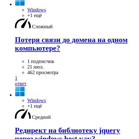
Windows
+1 ещё
Сложный
Потеря связи до домена на одном
компьютере?
1 подписчик
21 июл.
462 просмотра
1
ответ
Windows
+1 ещё
Средний
Редирект на библиотеку jquery
через windows host.как?