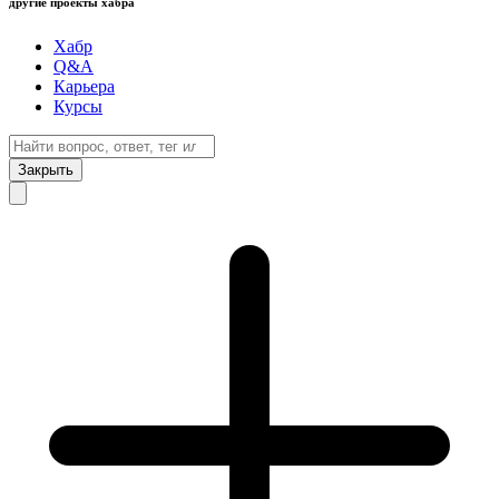
другие проекты хабра
Хабр
Q&A
Карьера
Курсы
Закрыть