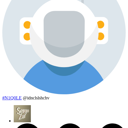
#N1Q0LE
@idnclslshchv