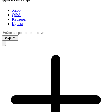
другие проекты хабра
Хабр
Q&A
Карьера
Курсы
Закрыть