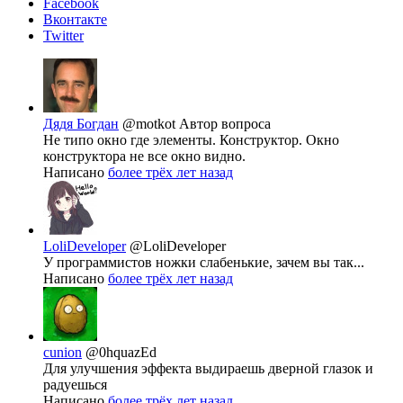
Facebook
Вконтакте
Twitter
Дядя Богдан
@motkot
Автор вопроса
Не типо окно где элементы. Конструктор. Окно
конструктора не все окно видно.
Написано
более трёх лет назад
LoliDeveloper
@LoliDeveloper
У программистов ножки слабенькие, зачем вы так...
Написано
более трёх лет назад
cunion
@0hquazEd
Для улучшения эффекта выдираешь дверной глазок и
радуешься
Написано
более трёх лет назад