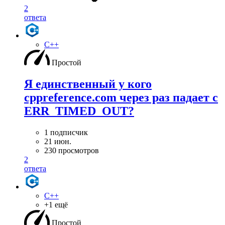
2
ответа
C++
Простой
Я единственный у кого
cppreference.com через раз падает с
ERR_TIMED_OUT?
1 подписчик
21 июн.
230 просмотров
2
ответа
C++
+1 ещё
Простой