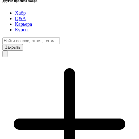
другие проекты хабра
Хабр
Q&A
Карьера
Курсы
Закрыть