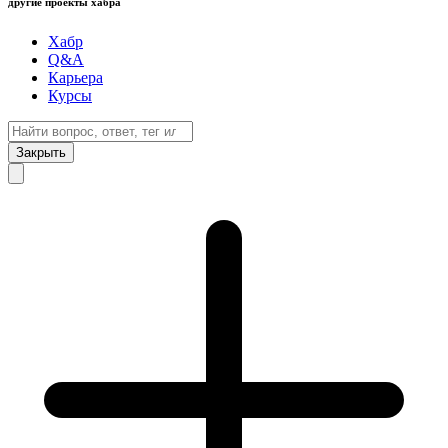
другие проекты хабра
Хабр
Q&A
Карьера
Курсы
Закрыть