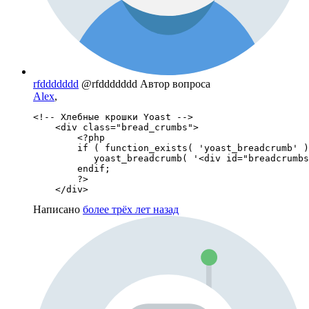
rfddddddd
@rfddddddd
Автор вопроса
Alex
,
<!-- Хлебные крошки Yoast -->

    <div class="bread_crumbs">

        <?php

        if ( function_exists( 'yoast_breadcrumb' )
           yoast_breadcrumb( '<div id="breadcrumbs
        endif;

        ?>                

    </div>
Написано
более трёх лет назад