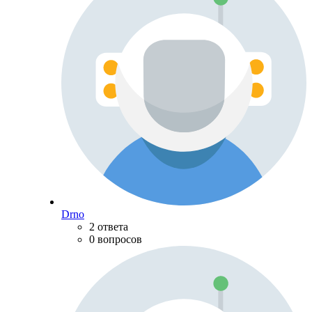
Drno
2 ответа
0 вопросов