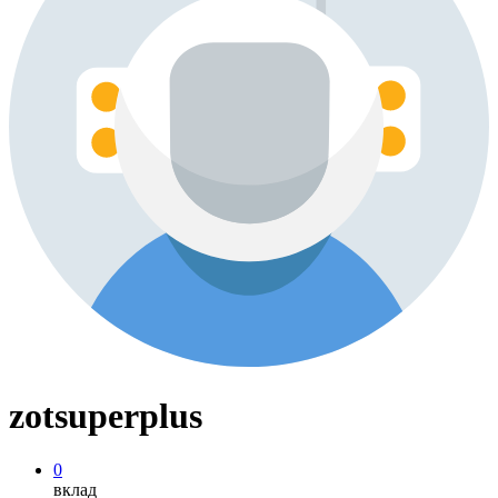
zotsuperplus
0
вклад