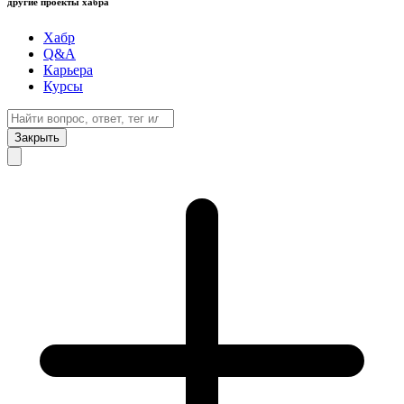
другие проекты хабра
Хабр
Q&A
Карьера
Курсы
Закрыть