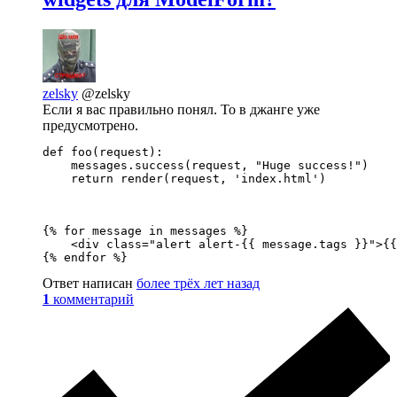
zelsky
@zelsky
Если я вас правильно понял. То в джанге уже
предусмотрено.
def foo(request):

    messages.success(request, "Huge success!")

    return render(request, 'index.html')
{% for message in messages %}

    <div class="alert alert-{{ message.tags }}">{{
{% endfor %}
Ответ написан
более трёх лет назад
1
комментарий