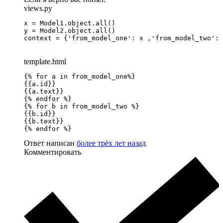
views.py
x = Model1.object.all()

y = Model2.object.all()

context = {'from_model_one': x ,'from_model_two': 
template.html
{% for a in from_model_one%}

{{a.id}}

{{a.text}}

{% endfor %}

{% for b in from_model_two %}

{{b.id}}

{{b.text}}

{% endfor %}
Ответ написан
более трёх лет назад
Комментировать