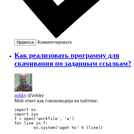
Комментировать
Нравится
Как реализовать программу для
скачивания по заданным ссылкам?
zelsky
@zelsky
Мой ответ как говонокодера на пайтоне.
import os

import sys

f = open('workfile', 'w')

for line in f:

        os.system('wget %s' % (line))