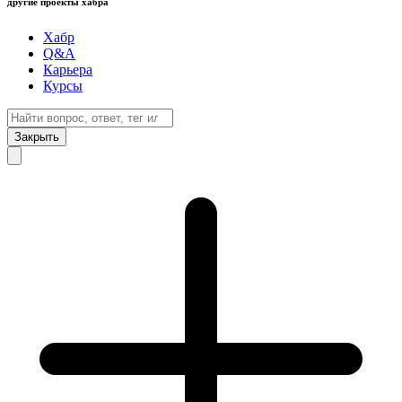
другие проекты хабра
Хабр
Q&A
Карьера
Курсы
Закрыть