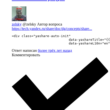
zelsky
@zelsky
Автор вопроса
https://tech.yandex.ru/share/doc/dg/concepts/share...
<div class="yashare-auto-init" 

                             data-yashareTitle="{{
                             data-yashareL10n="en"
Ответ написан
более трёх лет назад
Комментировать