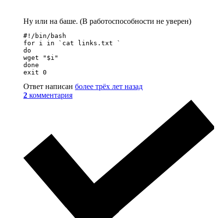
Ну или на баше. (В работоспособности не уверен)
#!/bin/bash

for i in `cat links.txt `

do

wget "$i"

done

exit 0
Ответ написан
более трёх лет назад
2
комментария