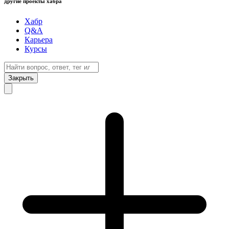
другие проекты хабра
Хабр
Q&A
Карьера
Курсы
Закрыть