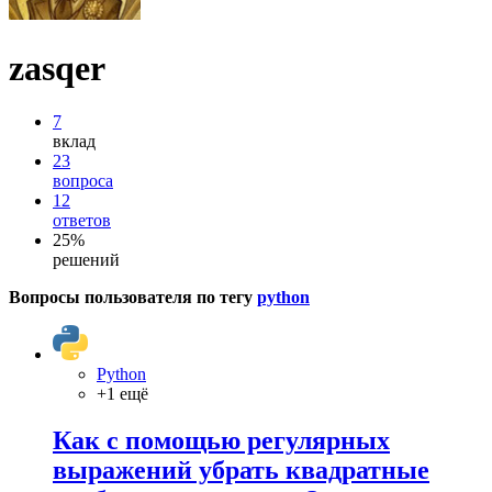
zasqer
7
вклад
23
вопроса
12
ответов
25%
решений
Вопросы пользователя по тегу
python
Python
+1 ещё
Как с помощью регулярных
выражений убрать квадратные