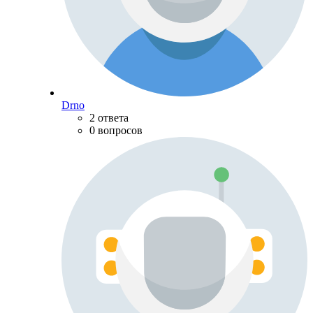
Drno
2 ответа
0 вопросов