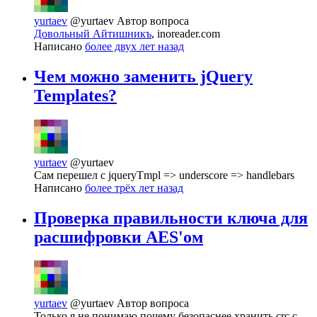
yurtaev
@yurtaev
Автор вопроса
Довольный Айтишникъ
, inoreader.com
Написано
более двух лет назад
Чем можно заменить jQuery
Templates?
yurtaev
@yurtaev
Сам перешел с jqueryTmpl => underscore => handlebars
Написано
более трёх лет назад
Проверка правильности ключа для
расшифровки AES'ом
yurtaev
@yurtaev
Автор вопроса
Только я не понимаю почему безопаснее хранить crc c