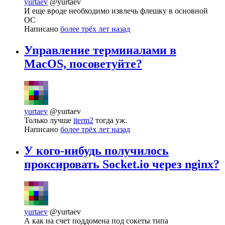
yurtaev
@yurtaev
И еще вроде необходимо извлечь флешку в основной
ОС
Написано
более трёх лет назад
Управление терминалами в
MacOS, посоветуйте?
yurtaev
@yurtaev
Только лучше
iterm2
тогда уж.
Написано
более трёх лет назад
У кого-нибудь получилось
проксировать Socket.io через nginx?
yurtaev
@yurtaev
А как на счет поддомена под сокеты типа