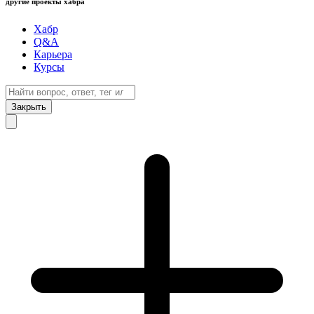
другие проекты хабра
Хабр
Q&A
Карьера
Курсы
Закрыть