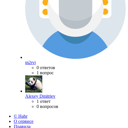
m2rvi
0 ответов
1 вопрос
Alexey Dmitriev
1 ответ
0 вопросов
© Habr
О сервисе
Правила