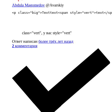
Abdula Magomedov
@Avarskiy
<p class="big">Texttext<span style="vert">text</sp
class="vert", у вас style="vert"
Ответ написан
более трёх лет назад
2
комментария