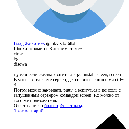
Влад Животнев
@inkvizitor68sl
Linux-сисадмин с 8 летним стажем.
ctrl-z
bg
disown
ну или если скилла хватит - apt-get install screen; screen
В screen запускаете сервер, деаттачитесь кнопками ctrl+a,
d
Потом можно закрывать putty, а вернуться в консоль с
запущенным сервером командой screen -Rx можно от
того же пользователя.
Ответ написан
более трёх лет назад
1
комментарий