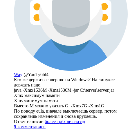
Way
@YouTy6bl4
Кто же держит сервер mc на Windows? На линуксе
держать надо.
java -Xmx1536M -Xms1536M -jar C:\server\server.jar
Xmx максимум памяти
Xms минимум памяти
Вместо M можно указать G, -Xmx7G -Xms1G
По поводу eula, вначале выключаешь сервер, потом
сохраняешь изменения и снова врубаешь.
Ответ написан
более трёх лет назад
5
комментариев