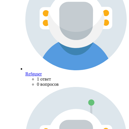
Refguser
1 ответ
0 вопросов