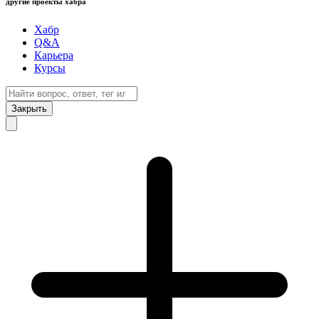
другие проекты хабра
Хабр
Q&A
Карьера
Курсы
Закрыть