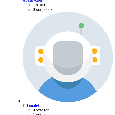
Apasnychel
1 ответ
0 вопросов
E-Timofet
0 ответов
1 вопрос