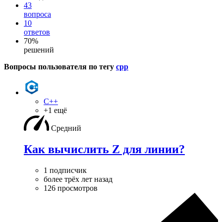
43
вопроса
10
ответов
70%
решений
Вопросы пользователя по тегу
cpp
C++
+1 ещё
Средний
Как вычислить Z для линии?
1 подписчик
более трёх лет назад
126 просмотров