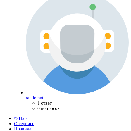
randomnt
1 ответ
0 вопросов
© Habr
О сервисе
Правила