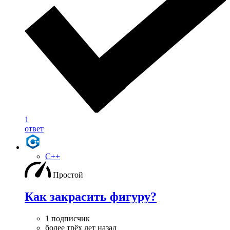
1
ответ
C++
Простой
Как закрасить фигуру?
1 подписчик
более трёх лет назад