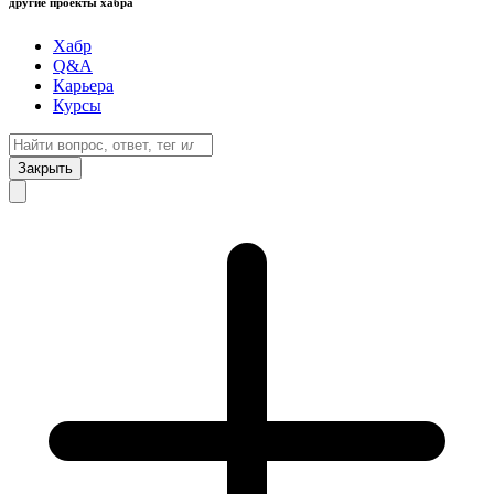
другие проекты хабра
Хабр
Q&A
Карьера
Курсы
Закрыть