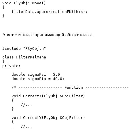
void FlyObj::Move()

{

    filterData.approximationFK(this);

}
А вот сам класс принимающий объект класса
#include "FlyObj.h"

class FilterKalmana

{

private:

    double sigmaPsi = 5.0;

    double sigmaEta = 40.0;

    /* ------------------- Function -------------------
    void CorrectX(FlyObj &ObjFilter)

    {

        //...

    }

    void CorrectY(FlyObj &ObjFilter)

    {

        //...
