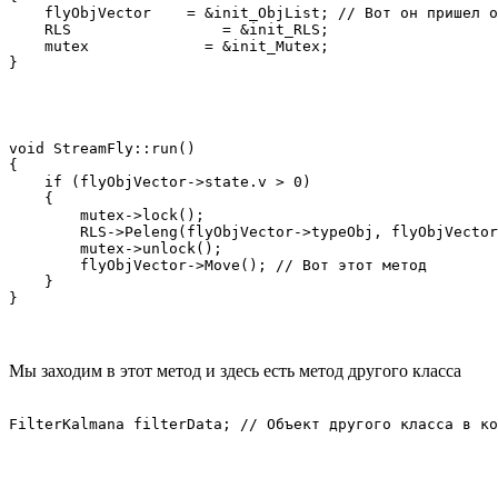
    flyObjVector    = &init_ObjList; // Вот он пришел о
    RLS                 = &init_RLS;

    mutex             = &init_Mutex;

}
void StreamFly::run()

{

    if (flyObjVector->state.v > 0)

    {

        mutex->lock();

        RLS->Peleng(flyObjVector->typeObj, flyObjVector
        mutex->unlock();

        flyObjVector->Move(); // Вот этот метод

    }

}
Мы заходим в этот метод и здесь есть метод другого класса
FilterKalmana filterData; // Объект другого класса в ко