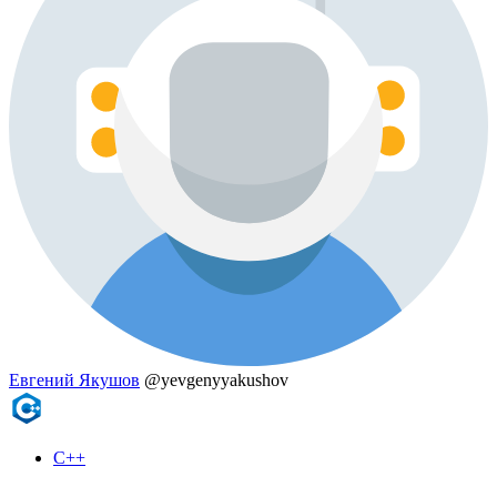
Евгений Якушов
@yevgenyyakushov
C++