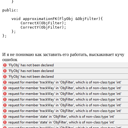
    }

public:

    void approximationFK(FlyObj &ObjFilter){

        CorrectX(ObjFilter);

        CorrectY(ObjFilter);

    };

};
И я не понимаю как заставить его работать, выскакивает кучу
ошибок