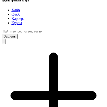
другие проекты хабра
Хабр
Q&A
Карьера
Курсы
Закрыть