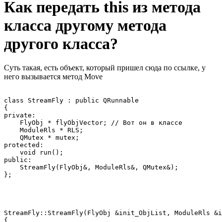
Как передать this из метода
класса другому метода
другого класса?
Суть такая, есть объект, который пришел сюда по ссылке, у
него вызывается метод Move
class StreamFly : public QRunnable

{

private:

    FlyObj * flyObjVector; // Вот он в классе

    ModuleRls * RLS;

    QMutex * mutex;

protected:

    void run();

public:

    StreamFly(FlyObj&, ModuleRls&, QMutex&);

};
StreamFly::StreamFly(FlyObj &init_ObjList, ModuleRls &i
{
