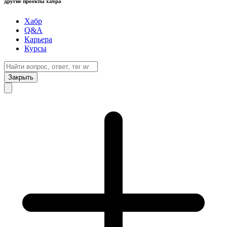
другие проекты хабра
Хабр
Q&A
Карьера
Курсы
Закрыть