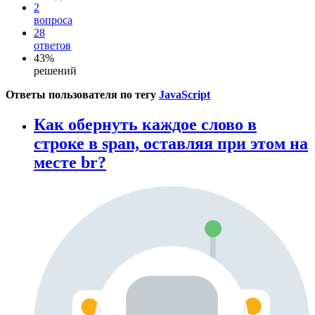
2
вопроса
28
ответов
43%
решений
Ответы пользователя по тегу
JavaScript
Как обернуть каждое слово в
строке в span, оставляя при этом на
месте br?