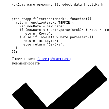
<p>Дата изготовления: {{product.data | dateMark : 
productApp.filter('dateMark', function(){

  return function(srok, TERMIN){

    var nowDate = new Date;

    if (nowDate < ( Date.parse(srok)* (86400 * TER
      return 'Круто';

    } else if (nowDate > Date.parse(srok))

      return 'НЕ круто';

      else return 'Ошибка';

  }

});
Ответ написан
более трёх лет назад
Комментировать