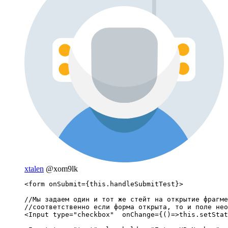
xtalen
@xom9lk
<form onSubmit={this.handleSubmitTest}>

//Мы задаем один и тот же стейт на открытие фрагме
//соответственно если форма открыта, то и поле нео
<Input type="checkbox"  onChange={()=>this.setStat