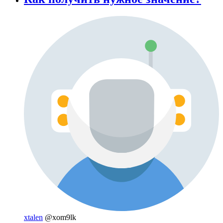
xtalen
@xom9lk