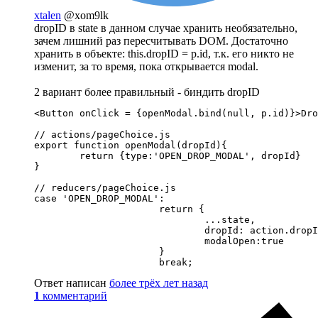
xtalen
@xom9lk
dropID в state в данном случае хранить необязательно,
зачем лишний раз пересчитывать DOM. Достаточно
хранить в объекте: this.dropID = p.id, т.к. его никто не
изменит, за то время, пока открывается modal.
2 вариант более правильный - биндить dropID
<Button onClick = {openModal.bind(null, p.id)}>Dro
// actions/pageChoice.js

export function openModal(dropId){

        return {type:'OPEN_DROP_MODAL', dropId}

}

// reducers/pageChoice.js

case 'OPEN_DROP_MODAL':

                      return {

                              ...state,

                              dropId: action.dropI
                              modalOpen:true

                      }

                      break;
Ответ написан
более трёх лет назад
1
комментарий