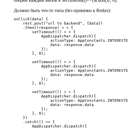
оберни каждый вызов в SetTimeout(()=>{action()}, 0);
Должно быть что-то типа (без привязки к Redux):
onClick(data) {

    rest.post("url to backend", {data})

    .then((response) = > {

        setTimeout(() = > {

            AppDispatcher.dispatch({

                actionType: AppConstants.INTERESTE
                data: response.data

            });

        }, 0);

        setTimeout(() = > {

            AppDispatcher.dispatch({

                actionType: AppConstants.INTERESTE
                data: response.data

            });

        }, 0);

        setTimeout(() = > {

            AppDispatcher.dispatch({

                actionType: AppConstants.INTERESTE
                data: response.data

            });

        }, 0);

    })

    .catch(() => {

        AppDispatcher.dispatch({
