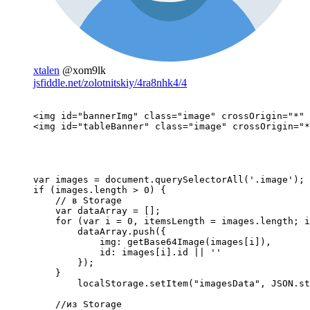
xtalen
@xom9lk
jsfiddle.net/zolotnitskiy/4ra8nhk4/4
<img id="bannerImg" class="image" crossOrigin="*" 
<img id="tableBanner" class="image" crossOrigin="*
var images = document.querySelectorAll('.image');

if (images.length > 0) {

    // в Storage

    var dataArray = [];

    for (var i = 0, itemsLength = images.length; i
        dataArray.push({

            img: getBase64Image(images[i]),

            id: images[i].id || ''

        });

    }

 	localStorage.setItem("imagesData", JSON.stringify(dataArray));

    //из Storage
