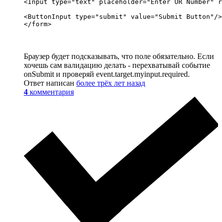
<Input type="text" placeholder="Enter UR Number" r
<ButtonInput type="submit" value="Submit Button"/>

</form>
Браузер будет подсказывать, что поле обязательно. Если
хочешь сам валидацию делать - перехватывай событие
onSubmit и проверяй event.target.myinput.required.
Ответ написан
более трёх лет назад
4
комментария