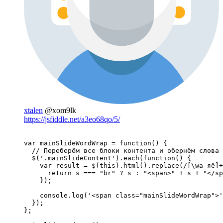
xtalen
@xom9lk
https://jsfiddle.net/a3eo68qo/5/
var mainSlideWordWrap = function() {

  // Переберём все блоки контента и обернём слова 
  $('.mainSlideContent').each(function() {

    var result = $(this).html().replace(/[\wа-яё]+
      return s === "br" ? s : "<span>" + s + "</sp
    });

    console.log('<span class="mainSlideWordWrap">'
  });

};
