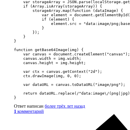
    var storageArray = JSON.parse(localStorage.get
    if (Array.isArray(storageArray)) {

        storageArray.map(function (dataImage) {

            var element = document.getElementById(
            if (element) {

                element.src = "data:image/png;base
            }

        });

    }

}

function getBase64Image(img) {

    var canvas = document.createElement("canvas");

    canvas.width = img.width;

    canvas.height = img.height;

    var ctx = canvas.getContext("2d");

    ctx.drawImage(img, 0, 0);

    var dataURL = canvas.toDataURL("image/png");

    return dataURL.replace(/^data:image\/(png|jpg)
}
Ответ написан
более трёх лет назад
1
комментарий