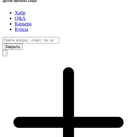
другие проекты хабра
Хабр
Q&A
Карьера
Курсы
Закрыть