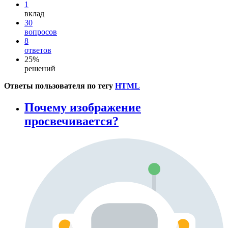
1
вклад
30
вопросов
8
ответов
25%
решений
Ответы пользователя по тегу
HTML
Почему изображение
просвечивается?