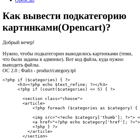
OpenCart
Как вывести подкатегорию
картинками(Opencart)?
Добрый вечер!
Нужно, чтобы подкатегории выводились картинками (теми,
что были заданы в админке). Вот код файла, куда нужно
выводить файлы.
OC 2.0 ; Файл - product/category.tpl
<?php if ($categories) { ?>

      <h3><?php echo $text_refine; ?></h3> 

      <?php if (count($categories) <= 5) { ?>

        <section class="choose">

        <article>

            <?php foreach ($categories as $category) { 
            <img src="<?echo $category['thumb']; ?>"> <
            <a href="<?php echo $category['href']; ?>">
            <?php } ?>

          </article>

        </section>