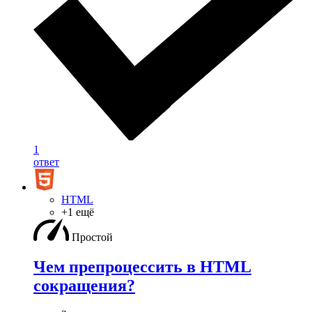
1
ответ
HTML
+1 ещё
Простой
Чем препроцессить в HTML
сокращения?