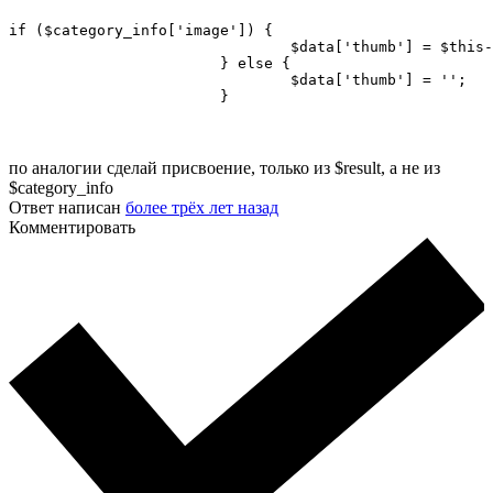
if ($category_info['image']) {

				$data['thumb'] = $this->model_tool_image->resize($category_info['image'], $this->config->get('config_image_category_width'), $this->config->get('config_image_category_height'));

			} else {

				$data['thumb'] = '';

			}
по аналогии сделай присвоение, только из $result, а не из
$category_info
Ответ написан
более трёх лет назад
Комментировать