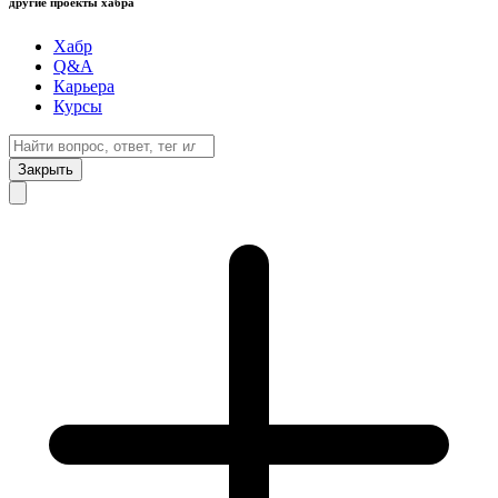
другие проекты хабра
Хабр
Q&A
Карьера
Курсы
Закрыть