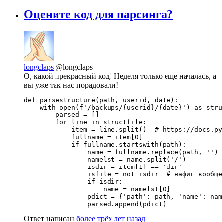
Оцените код для парсинга?
longclaps
@longclaps
О, какой прекрасный код! Неделя только еще началась, а
вы уже так нас порадовали!
def parsestructure(path, userid, date):

    with open(f'/backups/{userid}/{date}') as stru
        parsed = []

        for line in structfile:

            item = line.split()  # https://docs.py
            fullname = item[0]

            if fullname.startswith(path):

                name = fullname.replace(path, '') 
                namelst = name.split('/')         
                isdir = item[1] == 'dir'

                isfile = not isdir  # нафиг вообще
                if isdir:

                    name = namelst[0]

                pdict = {'path': path, 'name': nam
                parsed.append(pdict)
Ответ написан
более трёх лет назад