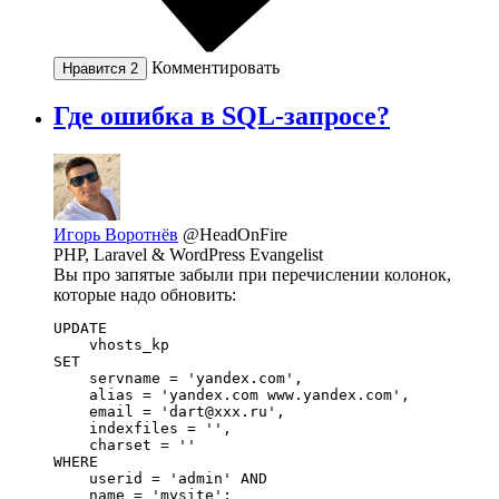
Комментировать
Нравится
2
Где ошибка в SQL-запросе?
Игорь Воротнёв
@HeadOnFire
PHP, Laravel & WordPress Evangelist
Вы про запятые забыли при перечислении колонок,
которые надо обновить:
UPDATE 

    vhosts_kp 

SET 

    servname = 'yandex.com',

    alias = 'yandex.com www.yandex.com',

    email = 'dart@xxx.ru',

    indexfiles = '',

    charset = ''

WHERE 

    userid = 'admin' AND 

    name = 'mysite';