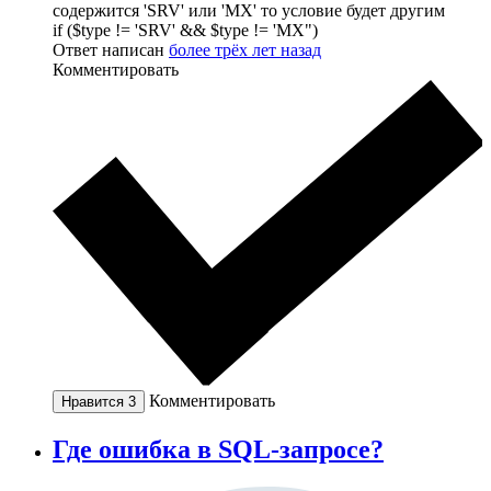
содержится 'SRV' или 'MX' то условие будет другим
if ($type != 'SRV' && $type != 'MX")
Ответ написан
более трёх лет назад
Комментировать
Комментировать
Нравится
3
Где ошибка в SQL-запросе?