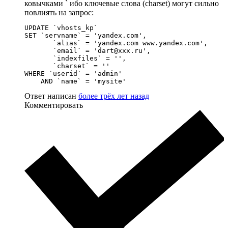
ковычками ` ибо ключевые слова (charset) могут сильно
повлиять на запрос:
UPDATE `vhosts_kp`

SET `servname` = 'yandex.com',

       `alias` = 'yandex.com www.yandex.com',

       `email` = 'dart@xxx.ru',

       `indexfiles` = '',

       `charset` = ''

WHERE `userid` = 'admin'

    AND `name` = 'mysite'
Ответ написан
более трёх лет назад
Комментировать