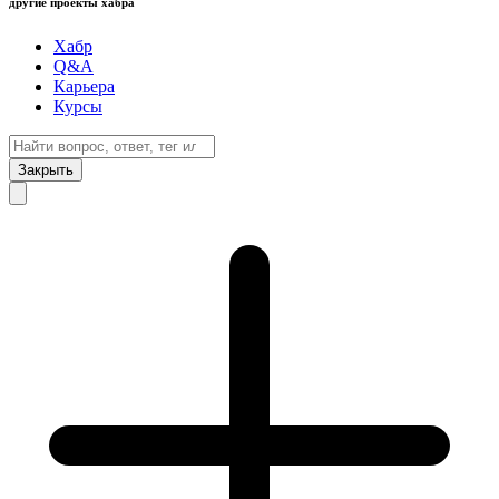
другие проекты хабра
Хабр
Q&A
Карьера
Курсы
Закрыть