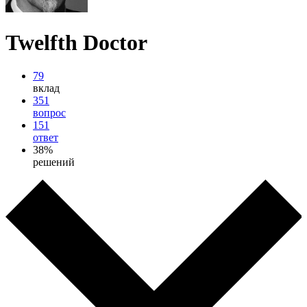
Twelfth Doctor
79
вклад
351
вопрос
151
ответ
38%
решений