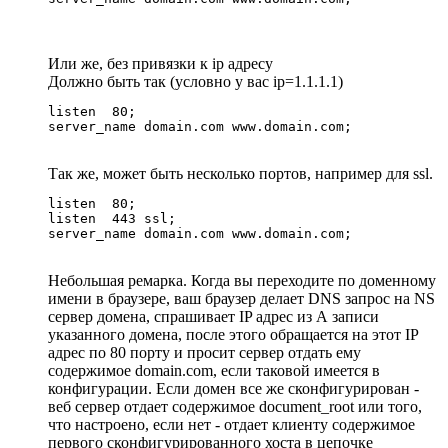
Или же, без привязки к ip адресу
Должно быть так (условно у вас ip=1.1.1.1)
listen	80;

server_name domain.com www.domain.com;
Так же, может быть несколько портов, например для ssl.
listen	80;

listen	443 ssl;

server_name domain.com www.domain.com;
Небольшая ремарка. Когда вы переходите по доменному
имени в браузере, ваш браузер делает DNS запрос на NS
сервер домена, спрашивает IP адрес из А записи
указанного домена, после этого обращается на этот IP
адрес по 80 порту и просит сервер отдать ему
содержимое domain.com, если таковой имеется в
конфигурации. Если домен все же сконфигурирован -
веб сервер отдает содержимое document_root или того,
что настроено, если нет - отдает клиенту содержимое
первого сконфигурированного хоста в цепочке