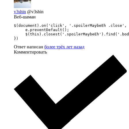
v3shin
@v3shin
Веб-шаман
$(document).on('click', '.spoilerMaybeEh .close', 
     e.preventDefault();

     $(this).closest('.spoilerMaybeEh').find('.bod
})
Ответ написан
более трёх лет назад
Комментировать