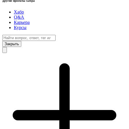
другие проекты хабра
Хабр
Q&A
Карьера
Курсы
Закрыть