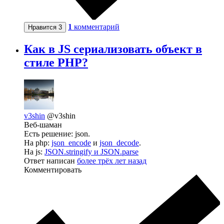
1
комментарий
Нравится
3
Как в JS сериализовать объект в
стиле PHP?
v3shin
@v3shin
Веб-шаман
Есть решение: json.
На php:
json_encode
и
json_decode
.
На js:
JSON.stringify и JSON.parse
Ответ написан
более трёх лет назад
Комментировать