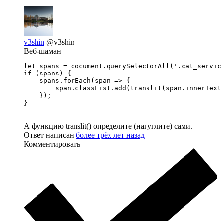
v3shin
@v3shin
Веб-шаман
let spans = document.querySelectorAll('.cat_servic
if (spans) {

    spans.forEach(span => {

        span.classList.add(translit(span.innerText
    });

}
А функцию translit() определите (нагуглите) сами.
Ответ написан
более трёх лет назад
Комментировать