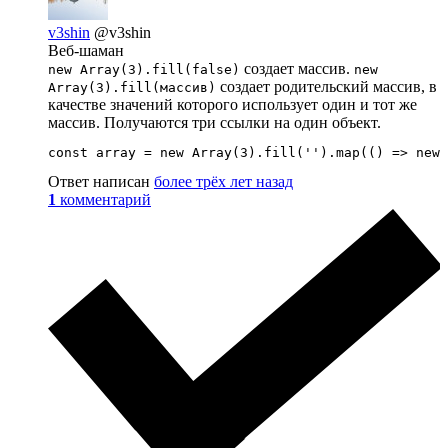
v3shin
@v3shin
Веб-шаман
создает массив.
new Array(3).fill(false)
new
создает родительский массив, в
Array(3).fill(массив)
качестве значений которого использует один и тот же
массив. Получаются три ссылки на один объект.
const array = new Array(3).fill('').map(() => new 
Ответ написан
более трёх лет назад
1
комментарий