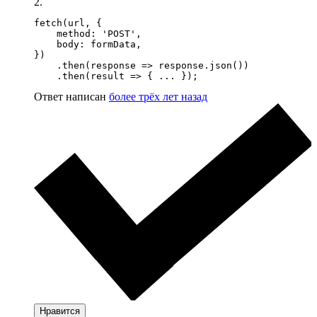
2.
fetch(url, {

    method: 'POST',

    body: formData,

})

    .then(response => response.json())

    .then(result => { ... });
Ответ написан
более трёх лет назад
Нравится