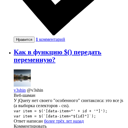
1
комментарий
Нравится
Как в функцию $() передать
переменную?
v3shin
@v3shin
Веб-шаман
У jQuery нет своего "особенного" синтаксиса: это все js
(а выборка селекторов - css).
var item = $('[data-item="' + id + '"]');
var item = $(`[data-item="${id}"]`);
Ответ написан
более трёх лет назад
Комментировать