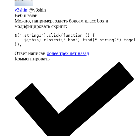
v3shin
@v3shin
Веб-шаман
Можно, например, задать боксам класс box и
модифицировать скрипт:
$(".string1").click(function () {

    $(this).closest(".box").find(".string2").toggl
});
Ответ написан
более трёх лет назад
Комментировать