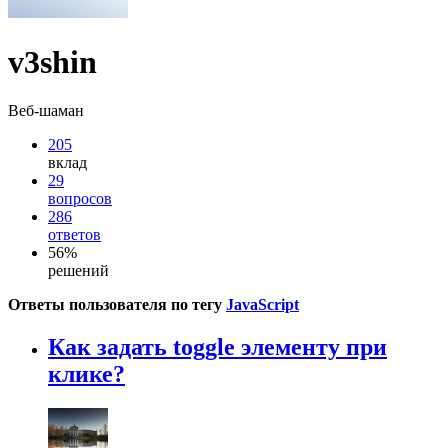
v3shin
Веб-шаман
205
вклад
29
вопросов
286
ответов
56%
решений
Ответы пользователя по тегу
JavaScript
Как задать toggle элементу при
клике?