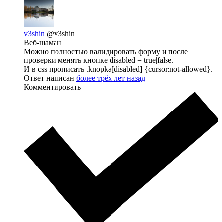
v3shin
@v3shin
Веб-шаман
Можно полностью валидировать форму и после
проверки менять кнопке disabled = true|false.
И в css прописать .knopka[disabled] {cursor:not-allowed}.
Ответ написан
более трёх лет назад
Комментировать