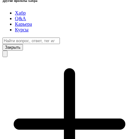
другие проекты хабра
Хабр
Q&A
Карьера
Курсы
Закрыть