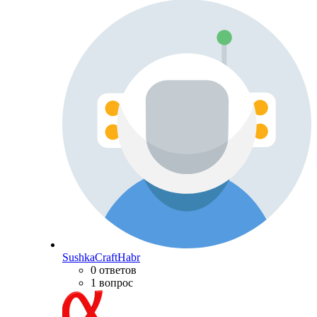
SushkaCraftHabr
0 ответов
1 вопрос