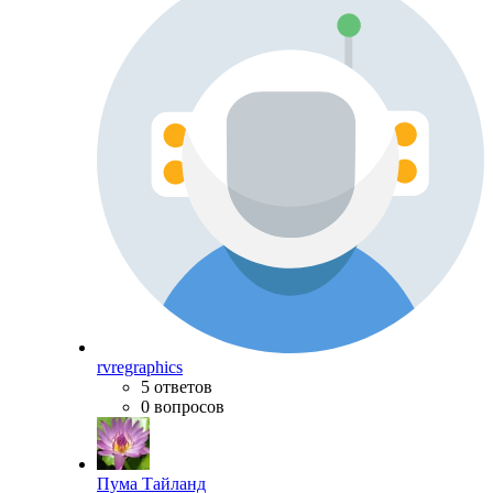
rvregraphics
5 ответов
0 вопросов
Пума Тайланд