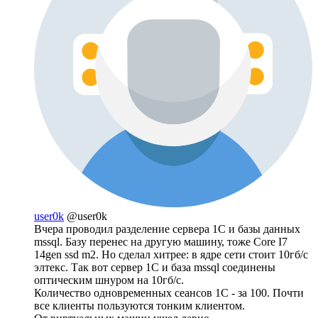
user0k
@user0k
Вчера проводил разделение сервера 1С и базы данных
mssql. Базу перенес на другую машину, тоже Core I7
14gen ssd m2. Но сделал хитрее: в ядре сети стоит 10гб/с
элтекс. Так вот сервер 1С и база mssql соединены
оптическим шнуром на 10гб/с.
Количество одновременных сеансов 1С - за 100. Почти
все клиенты пользуются тонким клиентом.