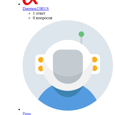
Daemon23RUS
1 ответ
0 вопросов
Drno