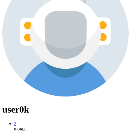
user0k
2
вклад