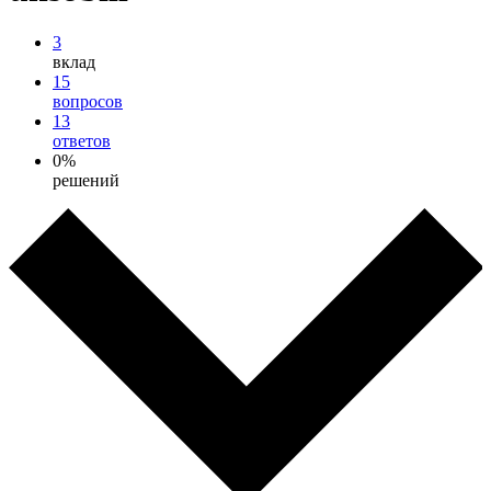
3
вклад
15
вопросов
13
ответов
0%
решений