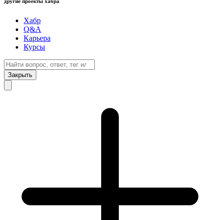
другие проекты хабра
Хабр
Q&A
Карьера
Курсы
Закрыть