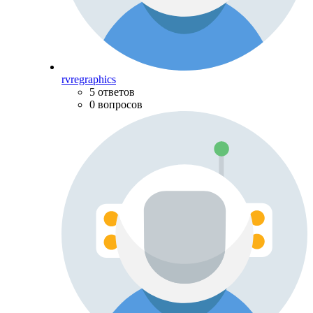
rvregraphics
5 ответов
0 вопросов