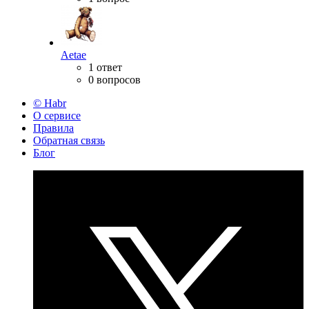
Aetae
1 ответ
0 вопросов
© Habr
О сервисе
Правила
Обратная связь
Блог