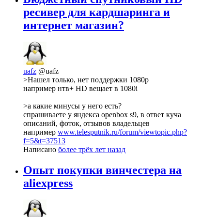
ресивер для кардшаринга и
интернет магазин?
uafz
@uafz
>Нашел только, нет поддержки 1080p
например нтв+ HD вещает в 1080i
>а какие минусы у него есть?
спрашиваете у яндекса openbox s9, в ответ куча
описаний, фоток, отзывов владельцев
например
www.telesputnik.ru/forum/viewtopic.php?
f=5&t=37513
Написано
более трёх лет назад
Опыт покупки винчестера на
aliexpress