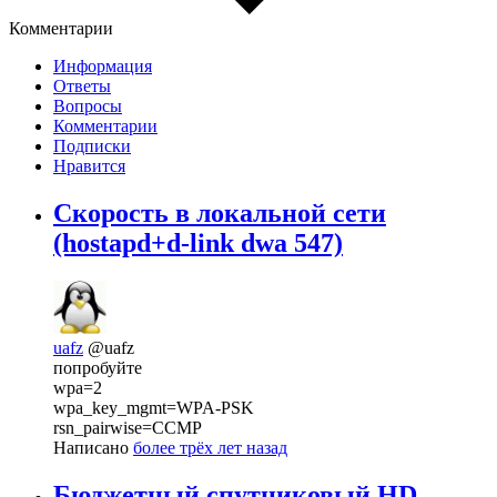
Комментарии
Информация
Ответы
Вопросы
Комментарии
Подписки
Нравится
Скорость в локальной сети
(hostapd+d-link dwa 547)
uafz
@uafz
попробуйте
wpa=2
wpa_key_mgmt=WPA-PSK
rsn_pairwise=CCMP
Написано
более трёх лет назад
Бюджетный спутниковый HD