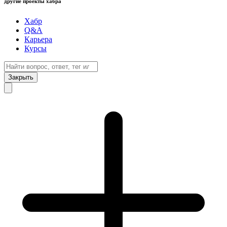
другие проекты хабра
Хабр
Q&A
Карьера
Курсы
Закрыть