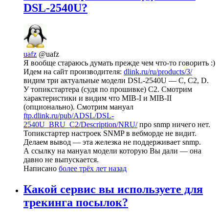
DSL-2540U?
uafz
@uafz
Я вообще стараюсь думать прежде чем что-то говорить :)
Идем на сайт производителя:
dlink.ru/ru/products/3/
видим три актуальные модели DSL-2540U — C, C2, D.
У топикстартера (судя по прошивке) C2. Смотрим
характеристики и видим что MIB-I и MIB-II
(опционально). Смотрим мануал
ftp.dlink.ru/pub/ADSL/DSL-
2540U_BRU_C2/Description/NRU/
про snmp ничего нет.
Топикстартер настроек SNMP в вебморде не видит.
Делаем вывод — эта железка не поддерживает snmp.
А ссылку на мануал модели которую Вы дали — она
давно не выпускается.
Написано
более трёх лет назад
Какой сервис вы используете для
трекинга посылок?