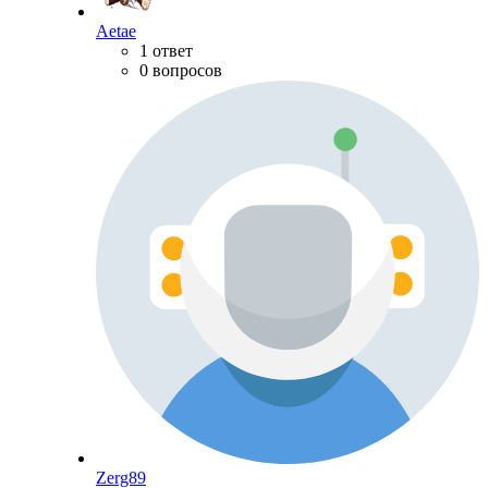
Aetae
1 ответ
0 вопросов
Zerg89