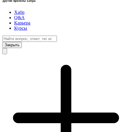
другие проекты хабра
Хабр
Q&A
Карьера
Курсы
Закрыть