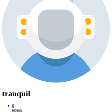
tranquil
0
вклад