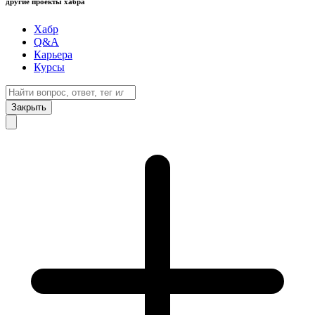
другие проекты хабра
Хабр
Q&A
Карьера
Курсы
Закрыть