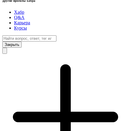
другие проекты хабра
Хабр
Q&A
Карьера
Курсы
Закрыть