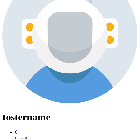
tostername
0
вклад