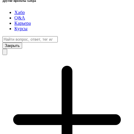
другие проекты хабра
Хабр
Q&A
Карьера
Курсы
Закрыть