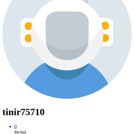
tinir75710
0
вклад