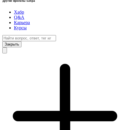
другие проекты хабра
Хабр
Q&A
Карьера
Курсы
Закрыть