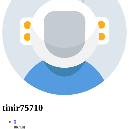
tinir75710
0
вклад