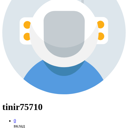
tinir75710
0
вклад