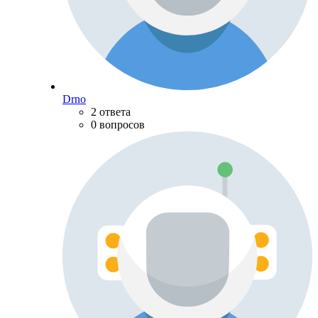
Drno
2 ответа
0 вопросов