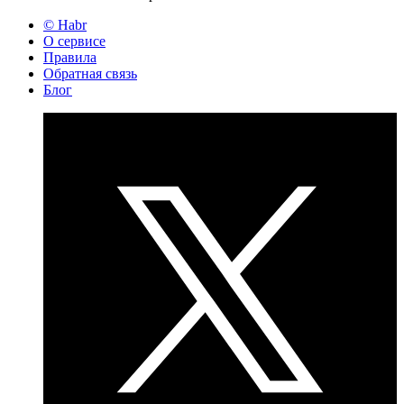
© Habr
О сервисе
Правила
Обратная связь
Блог