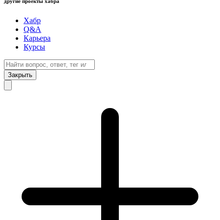
другие проекты хабра
Хабр
Q&A
Карьера
Курсы
Закрыть