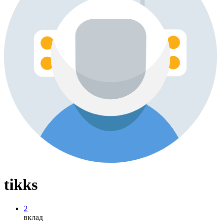
tikks
2
вклад