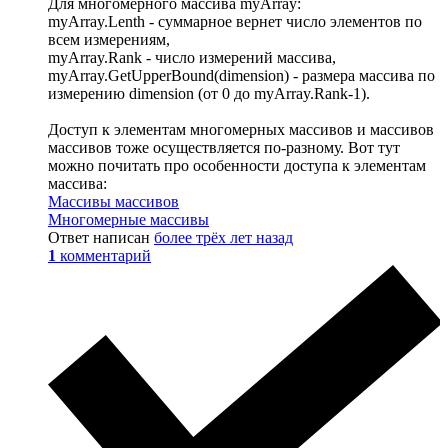
Для многомерного массива myArray:
myArray.Lenth - суммарное вернет число элементов по
всем измерениям,
myArray.Rank - число измерений массива,
myArray.GetUpperBound(dimension) - размера массива по
измерению dimension (от 0 до myArray.Rank-1).
Доступ к элементам многомерных массивов и массивов
массивов тоже осуществляется по-разному. Вот тут
можно почитать про особенности доступа к элементам
массива:
Массивы массивов
Многомерные массивы
Ответ написан
более трёх лет назад
1
комментарий