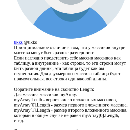
tikks
@tikks
Принципиальное отличие в том, что у массивов внутри
массива могут быть разные размерности.
Если наглядно представить себе массив массивов как
таблицу, а внутренние - как строки, то эти строки могут
быть разной длины, эта таблица будет как бы
ступенчатая. Для двухмерного массива таблица будет
прямоугольная, все строки одинаковой длины.
Обратите внимание на свойство Length:
Для массива массивов myArray:
myArray.Lenth - вернет число вложенных массивов,
myArray[0].Length - размер первого вложенного массива,
myArray[1].Length - размер второго вложенного массива,
который в общем случае не равен myArray[0].Length,
и т.д.