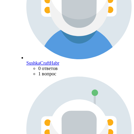
SushkaCraftHabr
0 ответов
1 вопрос