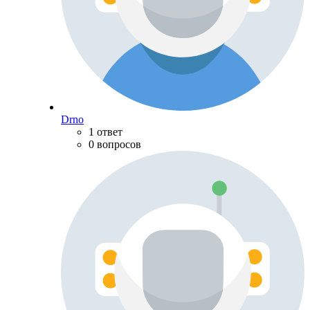
Drno
1 ответ
0 вопросов