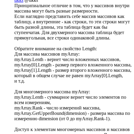
tikks
@tikks
Принципиальное отличие в том, что у массивов внутри
массива могут быть разные размерности.
Если наглядно представить себе массив массивов как
таблицу, а внутренние - как строки, то эти строки могут
быть разной длины, эта таблица будет как бы
ступенчатая. Для двухмерного массива таблица будет
прямоугольная, все строки одинаковой длины.
Обратите внимание на свойство Length:
Для массива массивов myArray:
myArray.Lenth - вернет число вложенных массивов,
myArray[0].Length - размер первого вложенного массива,
myArray[1].Length - размер второго вложенного массива,
который в общем случае не равен myArray[0].Length,
и т.д.
Для многомерного массива myArray:
myArray.Lenth - суммарное вернет число элементов по
всем измерениям,
myArray.Rank - число измерений массива,
myArray.GetUpperBound(dimension) - размера массива по
измерению dimension (от 0 до myArray.Rank-1).
Доступ к элементам многомерных массивов и массивов