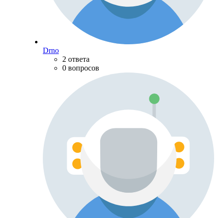
Drno
2 ответа
0 вопросов