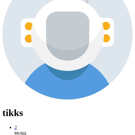
tikks
2
вклад