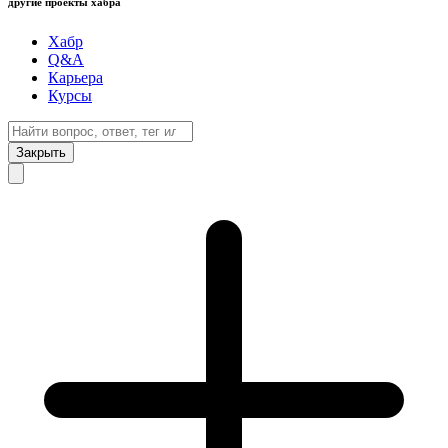
другие проекты хабра
Хабр
Q&A
Карьера
Курсы
Закрыть