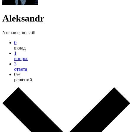
Aleksandr
No name, no skill
0
вклад
1
вопрос
3
ответа
0%
решений