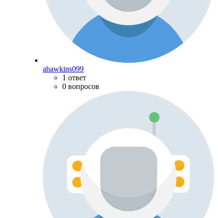
ahawkins099
1 ответ
0 вопросов