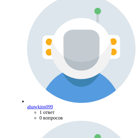
ahawkins099
1 ответ
0 вопросов