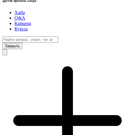
другие проекты хабра
Хабр
Q&A
Карьера
Курсы
Закрыть