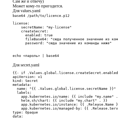
Сам же и отвечу)
Может кому-то пригодится.
Для values.yaml
base64 /path/to/licence.p12
license:

    secretName: "my-license"

    createSecret:

      enabled: true

      fileBase64: "сюда полученное значение из ком
      password: "сюда значение из команды ниже"
echo <пароль> | base64
Для secret.yaml
{{- if .Values.global.license.createSecret.enabled
apiVersion: v1

kind: Secret

metadata:

  name: "{{ .Values.global.license.secretName }}"

  labels:

    app.kubernetes.io/name: {{ include "my.name" .
    helm.sh/chart: {{ include "my.chart" . }}

    app.kubernetes.io/instance: {{ .Release.Name }
    app.kubernetes.io/managed-by: {{ .Release.Serv
type: Opaque

data:
