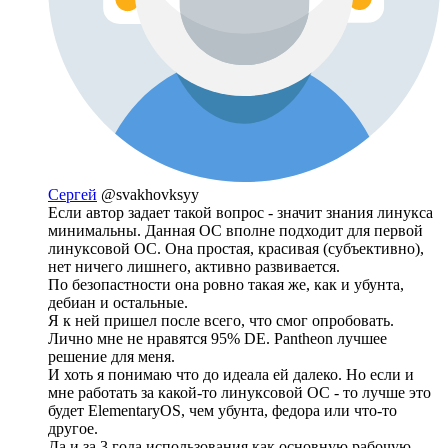
Сергей
@svakhovksyy
Если автор задает такой вопрос - значит знания линукса
минимальны. Данная ОС вполне подходит для первой
линуксовой ОС. Она простая, красивая (субъективно),
нет ничего лишнего, активно развивается.
По безопастности она ровно такая же, как и убунта,
дебиан и остальные.
Я к ней пришел после всего, что смог опробовать.
Лично мне не нравятся 95% DE. Pantheon лучшее
решение для меня.
И хоть я понимаю что до идеала ей далеко. Но если и
мне работать за какой-то линуксовой ОС - то лучше это
будет ElementaryOS, чем убунта, федора или что-то
другое.
Да и за 3 года использования как основную рабочую