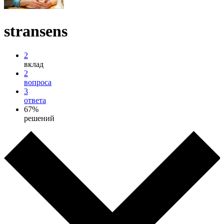
stransens
2
вклад
2
вопроса
3
ответа
67%
решений