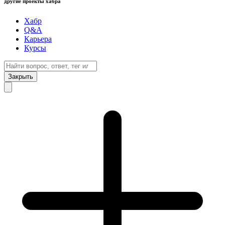
другие проекты хабра
Хабр
Q&A
Карьера
Курсы
Закрыть