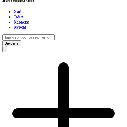
другие проекты хабра
Хабр
Q&A
Карьера
Курсы
Закрыть