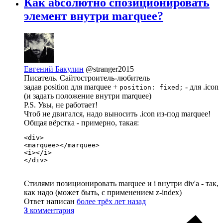
Как абсолютно спозиционировать
элемент внутри marquee?
Евгений Бакулин
@stranger2015
Писатель. Сайтостроитель-любитель
задав position для marquee +
- для .icon
position: fixed;
(и задать положение внутри marquee)
P.S. Увы, не работает!
Чтоб не двигался, надо выносить .icon из-под marquee!
Общая вёрстка - примерно, такая:
<div>

<marquee></marquee>

<i></i>

</div>
Стилями позиционировать marquee и i внутри div'а - так,
как надо (может быть, с применением z-index)
Ответ написан
более трёх лет назад
3
комментария