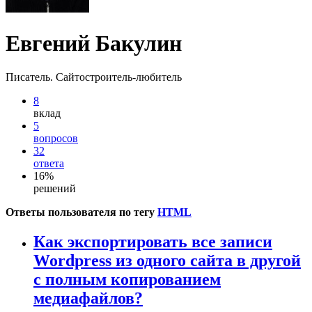
Евгений Бакулин
Писатель. Сайтостроитель-любитель
8
вклад
5
вопросов
32
ответа
16%
решений
Ответы пользователя по тегу
HTML
Как экспортировать все записи
Wordpress из одного сайта в другой
с полным копированием
медиафайлов?