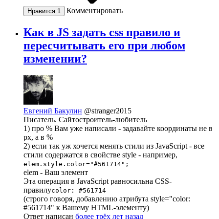
Комментировать
Нравится
1
Как в JS задать css правило и
пересчитывать его при любом
изменении?
Евгений Бакулин
@stranger2015
Писатель. Сайтостроитель-любитель
1) про % Вам уже написали - задавайте координаты не в
px, а в %
2) если так уж хочется менять стили из JavaScript - все
стили содержатся в свойстве style - например,
elem.style.color="#561714";
elem - Ваш элемент
Эта операция в JavaScript равносильна CSS-
правилу
color: #561714
(строго говоря, добавлению атрибута style="color:
#561714" к Вашему HTML-элементу)
Ответ написан
более трёх лет назад