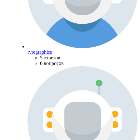
rvregraphics
5 ответов
0 вопросов