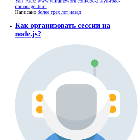
Yan_Alex
:
www.yiiframework.com/doc-2.0/yii-rbac-
dbmanager.html
Написано
более трёх лет назад
Как организовать сессии на
node.js?