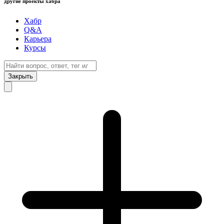
другие проекты хабра
Хабр
Q&A
Карьера
Курсы
Закрыть