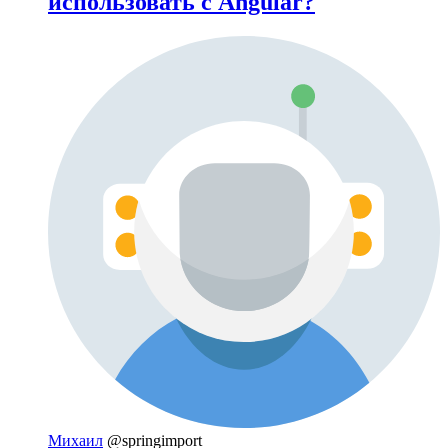
использовать с Angular?
Михаил
@springimport