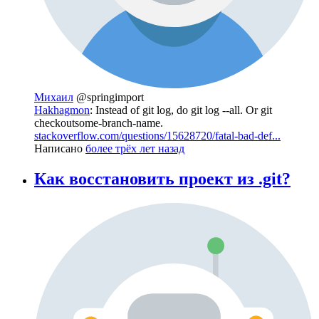
Михаил
@springimport
Hakhagmon
: Instead of git log, do git log --all. Or git
checkoutsome-branch-name.
stackoverflow.com/questions/15628720/fatal-bad-def...
Написано
более трёх лет назад
Как восстановить проект из .git?