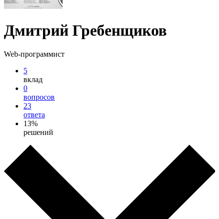
Дмитрий Гребенщиков
Web-программист
5
вклад
0
вопросов
23
ответа
13%
решений