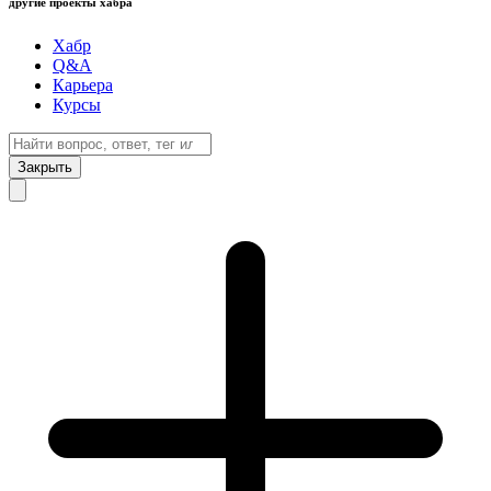
другие проекты хабра
Хабр
Q&A
Карьера
Курсы
Закрыть