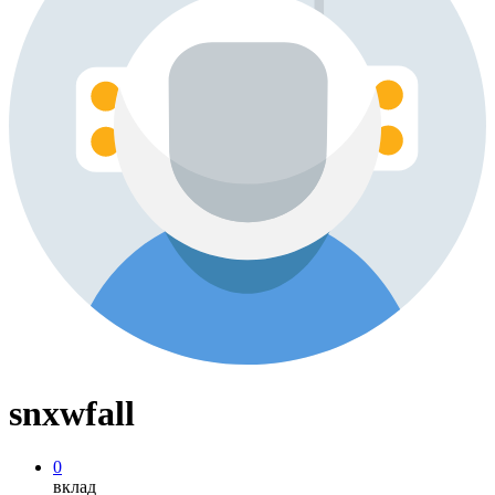
snxwfall
0
вклад