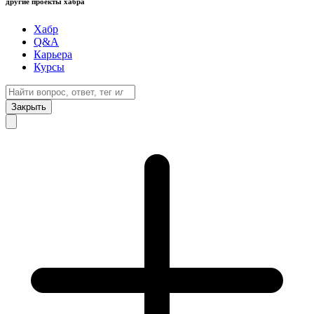
другие проекты хабра
Хабр
Q&A
Карьера
Курсы
Закрыть