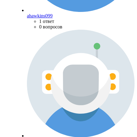
ahawkins099
1 ответ
0 вопросов