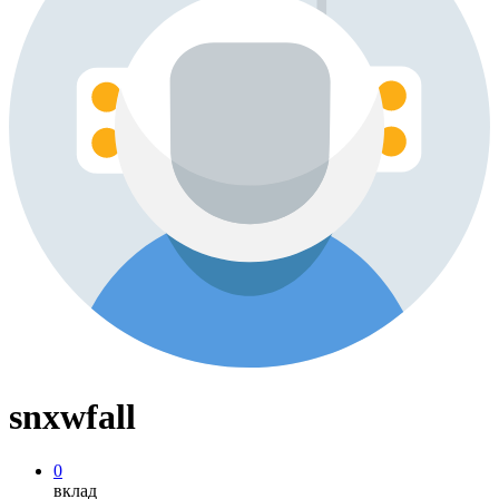
snxwfall
0
вклад