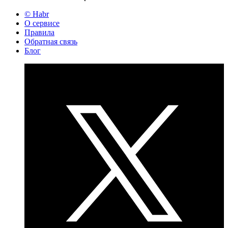
© Habr
О сервисе
Правила
Обратная связь
Блог