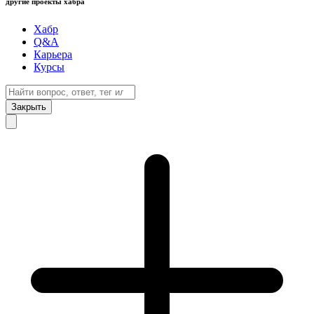
другие проекты хабра
Хабр
Q&A
Карьера
Курсы
Закрыть