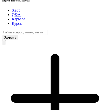
другие проекты хабра
Хабр
Q&A
Карьера
Курсы
Закрыть