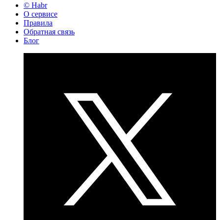
© Habr
О сервисе
Правила
Обратная связь
Блог