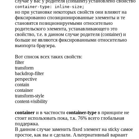
случае у вас у родителя (container) установлено свойство
container-type: inline-size;
но при установке некоторых свойств они влияют на
фиксированно спозиционированные элементы и те
становятся позиционируемыми относительно
родительского элемента, устанавливающего это
свойство, т.е. в данном случае родителя (container) и
больше не являются фиксированными относительно
вьюпорта браузера.
Вот список всех таких свойств:
filter
transform
backdrop-filter
perspective
contain
container
transform-style
content-visibility
container
и в частности
container-type
в принципе не
стоит использовать пока, т.к. 76% всего глобальная
поддержка.
В данном случае заменить fixed элемент на sticky самое
простое, как вы и сделали. Альтернативный вариант