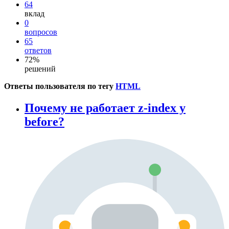
64
вклад
0
вопросов
65
ответов
72%
решений
Ответы пользователя по тегу
HTML
Почему не работает z-index у
before?