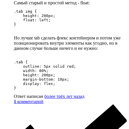
Самый старый и простой метод - float:
.tab img {

    height: 200px;

    float: left;

}
Но лучше tab сделать флекс контейнером и потом уже
позиционировать внутри элементы как угодно, но в
данном случае больше ничего и не нужно:
.tab {

    outline: 5px solid red;

    width: 80%;

    height: 200px;

    margin-bottom: 10px;

    display: flex;

}
Ответ написан
более трёх лет назад
1
комментарий